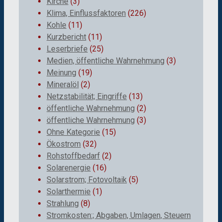
Kirche
(3)
Klima, Einflussfaktoren
(226)
Kohle
(11)
Kurzbericht
(11)
Leserbriefe
(25)
Medien, öffentliche Wahrnehmung
(3)
Meinung
(19)
Mineralöl
(2)
Netzstabilität; Eingriffe
(13)
öffentliche Wahrnehmung
(2)
öffentliche Wahrnehmung
(3)
Ohne Kategorie
(15)
Ökostrom
(32)
Rohstoffbedarf
(2)
Solarenergie
(16)
Solarstrom; Fotovoltaik
(5)
Solarthermie
(1)
Strahlung
(8)
Stromkosten:; Abgaben, Umlagen, Steuern