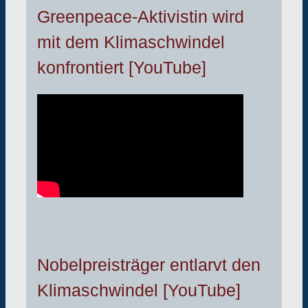
Greenpeace-Aktivistin wird
mit dem Klimaschwindel
konfrontiert [YouTube]
Nobelpreisträger entlarvt den
Klimaschwindel [YouTube]