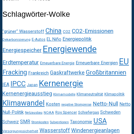
Schlagwörter-Wolke
China
CO2-Emissionen
"grüner" Wasserstoff
CO2
Energiepolitik
EL Niño
E-Autos
Dekarbonisierung
Energiewende
Energiespeicher
EU
Erdtemperatur
Erneuerbare Energien
Erneuerbare Energie
Fracking
Großbritannien
Gaskraftwerke
Frankreich
Kernenergie
IPCC
IEA
Japan
Kernenergieausstieg
Klimaneutralität
Klimapolitik
Klimamodelle
Klimawandel
Netto-Null
Kosten
Netto
negative Strompreise
Null-Politik
Schweden
Roy Spencer
Schiefergas
NOAA
Netzausbau
USA
SMR
Taxonomie
Schweiz
Stromkosten
Subventionen
Wasserstoff
Windenergieanlagen
Versorgungssicherheit