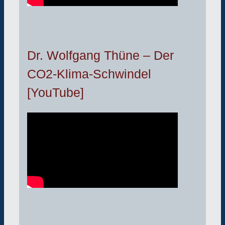
Dr. Wolfgang Thüne – Der
CO2-Klima-Schwindel
[YouTube]