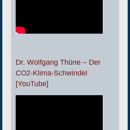
Dr. Wolfgang Thüne – Der
CO2-Klima-Schwindel
[YouTube]