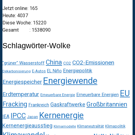
Jetzt online: 165
Heute: 4037
Diese Woche: 15220
Gesamt : 1538090
Schlagwörter-Wolke
China
CO2-Emissionen
"grüner" Wasserstoff
CO2
Energiepolitik
EL Niño
E-Autos
Dekarbonisierung
Energiewende
Energiespeicher
EU
Erdtemperatur
Erneuerbare Energien
Erneuerbare Energie
Fracking
Großbritannien
Gaskraftwerke
Frankreich
Kernenergie
IPCC
IEA
Japan
Kernenergieausstieg
Klimaneutralität
Klimapolitik
Klimamodelle