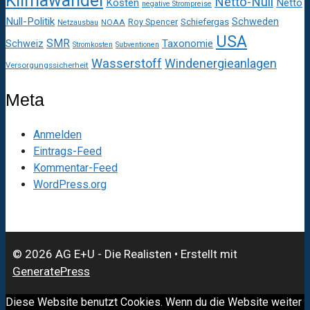
Klimawandel
Netto-Null
Kosten
Netto
negative Strompreise
Null-Politik
Schweden
Roy Spencer
Schiefergas
NOAA
Netzausbau
USA
SMR
Taxonomie
Schweiz
Stromkosten
Subventionen
Wasserstoff
Windenergieanlagen
Versorgungssicherheit
Meta
Anmelden
Eintrags-Feed
Kommentar-Feed
WordPress.org
© 2026 AG E+U - Die Realisten
• Erstellt mit
GeneratePress
Diese Website benutzt Cookies. Wenn du die Website weiter