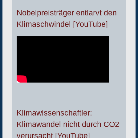
Nobelpreisträger entlarvt den
Klimaschwindel [YouTube]
Klimawissenschaftler:
Klimawandel nicht durch CO2
verursacht [YouTube]