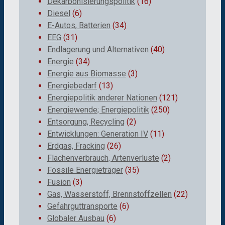
Dekarbonisierungspolitik
(16)
Diesel
(6)
E-Autos, Batterien
(34)
EEG
(31)
Endlagerung und Alternativen
(40)
Energie
(34)
Energie aus Biomasse
(3)
Energiebedarf
(13)
Energiepolitik anderer Nationen
(121)
Energiewende; Energiepolitik
(250)
Entsorgung, Recycling
(2)
Entwicklungen: Generation IV
(11)
Erdgas, Fracking
(26)
Flächenverbrauch, Artenverluste
(2)
Fossile Energieträger
(35)
Fusion
(3)
Gas, Wasserstoff, Brennstoffzellen
(22)
Gefahrguttransporte
(6)
Globaler Ausbau
(6)