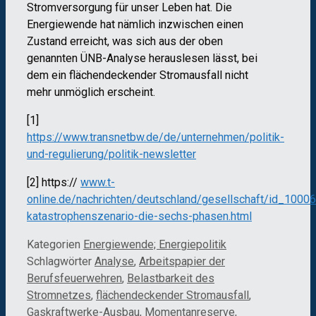
Stromversorgung für unser Leben hat. Die
Energiewende hat nämlich inzwischen einen
Zustand erreicht, was sich aus der oben
genannten ÜNB-Analyse herauslesen lässt, bei
dem ein flächendeckender Stromausfall nicht
mehr unmöglich erscheint.
[1]
https://www.transnetbw.de/de/unternehmen/politik-
und-regulierung/politik-newsletter
[2] https://
www.t-
online.de/nachrichten/deutschland/gesellschaft/id_1000
katastrophenszenario-die-sechs-phasen.html
Kategorien
Energiewende; Energiepolitik
Schlagwörter
Analyse
,
Arbeitspapier der
Berufsfeuerwehren
,
Belastbarkeit des
Stromnetzes
,
flächendeckender Stromausfall
,
Gaskraftwerke-Ausbau
,
Momentanreserve
,