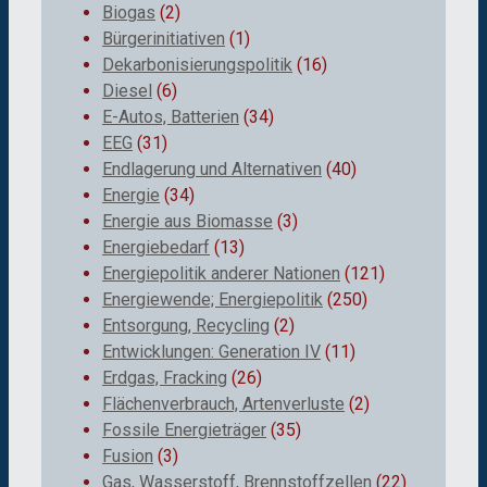
Biogas
(2)
Bürgerinitiativen
(1)
Dekarbonisierungspolitik
(16)
Diesel
(6)
E-Autos, Batterien
(34)
EEG
(31)
Endlagerung und Alternativen
(40)
Energie
(34)
Energie aus Biomasse
(3)
Energiebedarf
(13)
Energiepolitik anderer Nationen
(121)
Energiewende; Energiepolitik
(250)
Entsorgung, Recycling
(2)
Entwicklungen: Generation IV
(11)
Erdgas, Fracking
(26)
Flächenverbrauch, Artenverluste
(2)
Fossile Energieträger
(35)
Fusion
(3)
Gas, Wasserstoff, Brennstoffzellen
(22)