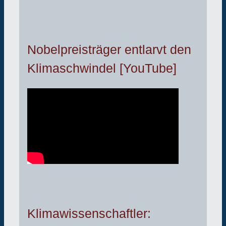
Nobelpreisträger entlarvt den
Klimaschwindel [YouTube]
Klimawissenschaftler: