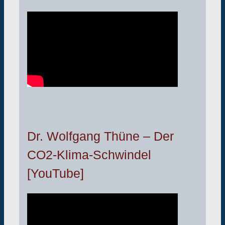
Dr. Wolfgang Thüne – Der
CO2-Klima-Schwindel
[YouTube]