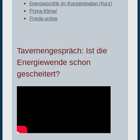
Energiepolitik im Konzeptnebel (Kurz)
Prima Klima!
Frieda online
Tavernengespräch: Ist die
Energiewende schon
gescheitert?