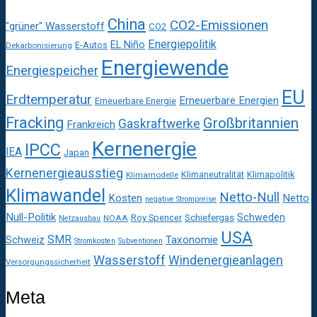
China
CO2-Emissionen
"grüner" Wasserstoff
CO2
Energiepolitik
EL Niño
E-Autos
Dekarbonisierung
Energiewende
Energiespeicher
EU
Erdtemperatur
Erneuerbare Energien
Erneuerbare Energie
Fracking
Großbritannien
Gaskraftwerke
Frankreich
Kernenergie
IPCC
IEA
Japan
Kernenergieausstieg
Klimaneutralität
Klimapolitik
Klimamodelle
Klimawandel
Netto-Null
Kosten
Netto
negative Strompreise
Null-Politik
Schweden
Roy Spencer
Schiefergas
NOAA
Netzausbau
USA
SMR
Taxonomie
Schweiz
Stromkosten
Subventionen
Wasserstoff
Windenergieanlagen
Versorgungssicherheit
Meta