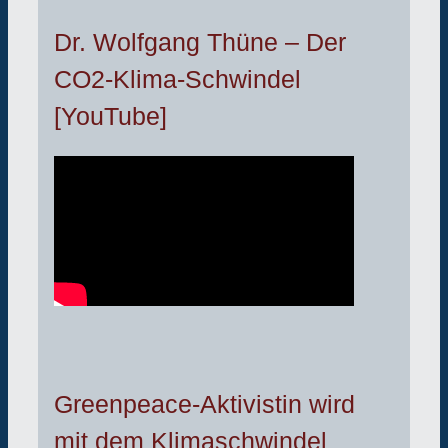
Dr. Wolfgang Thüne – Der
CO2-Klima-Schwindel
[YouTube]
Greenpeace-Aktivistin wird
mit dem Klimaschwindel