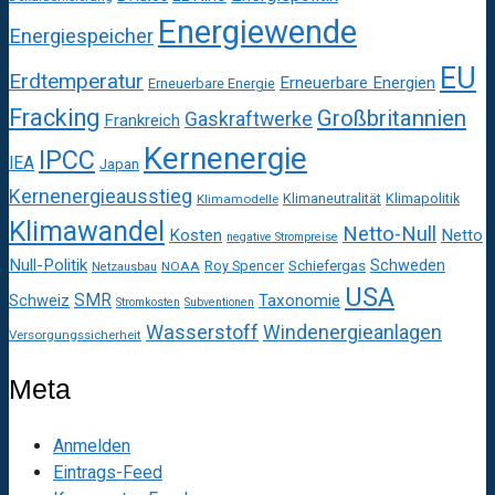
Energiewende
Energiespeicher
EU
Erdtemperatur
Erneuerbare Energien
Erneuerbare Energie
Fracking
Großbritannien
Gaskraftwerke
Frankreich
Kernenergie
IPCC
IEA
Japan
Kernenergieausstieg
Klimaneutralität
Klimapolitik
Klimamodelle
Klimawandel
Netto-Null
Kosten
Netto
negative Strompreise
Null-Politik
Schweden
Roy Spencer
Schiefergas
NOAA
Netzausbau
USA
SMR
Taxonomie
Schweiz
Stromkosten
Subventionen
Wasserstoff
Windenergieanlagen
Versorgungssicherheit
Meta
Anmelden
Eintrags-Feed