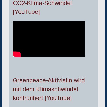
CO2-Klima-Schwindel
[YouTube]
Greenpeace-Aktivistin wird
mit dem Klimaschwindel
konfrontiert [YouTube]