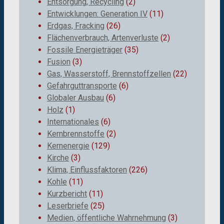
Entsorgung, Recycling
(2)
Entwicklungen: Generation IV
(11)
Erdgas, Fracking
(26)
Flächenverbrauch, Artenverluste
(2)
Fossile Energieträger
(35)
Fusion
(3)
Gas, Wasserstoff, Brennstoffzellen
(22)
Gefahrguttransporte
(6)
Globaler Ausbau
(6)
Holz
(1)
Internationales
(6)
Kernbrennstoffe
(2)
Kernenergie
(129)
Kirche
(3)
Klima, Einflussfaktoren
(226)
Kohle
(11)
Kurzbericht
(11)
Leserbriefe
(25)
Medien, öffentliche Wahrnehmung
(3)