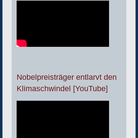
Nobelpreisträger entlarvt den
Klimaschwindel [YouTube]