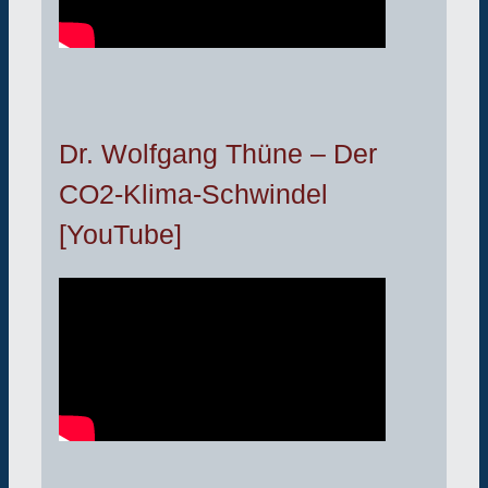
Dr. Wolfgang Thüne – Der
CO2-Klima-Schwindel
[YouTube]