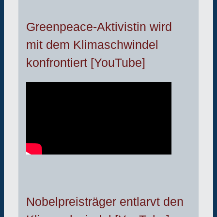
Greenpeace-Aktivistin wird
mit dem Klimaschwindel
konfrontiert [YouTube]
Nobelpreisträger entlarvt den