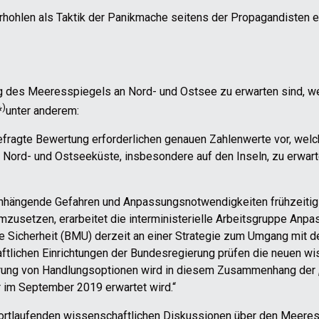
hohlen als Taktik der Panikmache seitens der Propagandisten e
g des Meeresspiegels an Nord- und Ostsee zu erwarten sind, we
)
*
unter anderem:
ngefragte Bewertung erforderlichen genauen Zahlenwerte vor, we
Nord- und Ostseeküste, insbesondere auf den Inseln, zu erwart
hängende Gefahren und Anpassungsnotwendigkeiten frühzeiti
 umzusetzen, erarbeitet die interministerielle Arbeitsgruppe An
e Sicherheit (BMU) derzeit an einer Strategie zum Umgang mit
ftlichen Einrichtungen der Bundesregierung prüfen die neuen wi
ierung von Handlungsoptionen wird in diesem Zusammenhang der
r im September 2019 erwartet wird.“
 fortlaufenden wissenschaftlichen Diskussionen über den Meeress