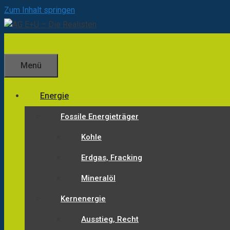
Zum Inhalt springen
Menü
Energie
Fossile Energieträger
Kohle
Erdgas, Fracking
Mineralöl
Kernenergie
Ausstieg, Recht