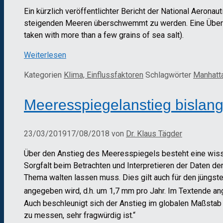
Ein kürzlich veröffentlichter Bericht der National Aerona
steigenden Meeren überschwemmt zu werden. Eine Überprü
taken with more than a few grains of sea salt).
Weiterlesen
Kategorien
Klima, Einflussfaktoren
Schlagwörter
Manhatt
Meeresspiegelanstieg bislang
23/03/2019
17/08/2018
von
Dr. Klaus Tägder
Über den Anstieg des Meeresspiegels besteht eine wissen
Sorgfalt beim Betrachten und Interpretieren der Daten d
Thema walten lassen muss. Dies gilt auch für den jüngst
angegeben wird, d.h. um 1,7 mm pro Jahr. Im Textende a
Auch beschleunigt sich der Anstieg im globalen Maßstab 
zu messen, sehr fragwürdig ist.“