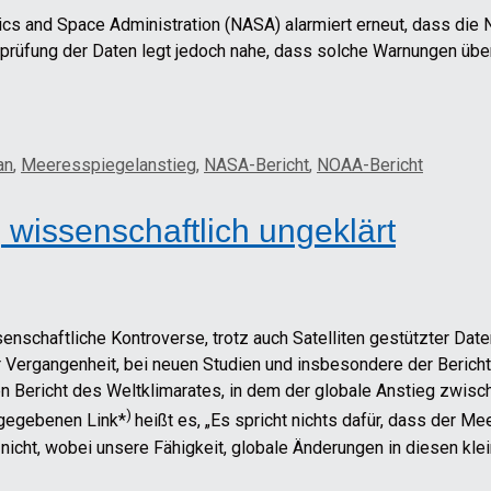
utics and Space Administration (NASA) alarmiert erneut, dass die 
fung der Daten legt jedoch nahe, dass solche Warnungen übertr
an
,
Meeresspiegelanstieg
,
NASA-Bericht
,
NOAA-Bericht
 wissenschaftlich ungeklärt
schaftliche Kontroverse, trotz auch Satelliten gestützter Dat
er Vergangenheit, bei neuen Studien und insbesondere der Beric
en Bericht des Weltklimarates, in dem der globale Anstieg zwis
)
ngegebenen Link*
heißt es, „Es spricht nichts dafür, dass der Me
nicht, wobei unsere Fähigkeit, globale Änderungen in diesen kl