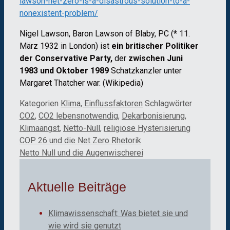
lawson-net-zero-is-a-disastrous-solution-to-a-
nonexistent-problem/
Nigel Lawson, Baron Lawson of Blaby, PC (* 11.
März 1932 in London) ist
ein britischer Politiker
der Conservative Party,
der
zwischen Juni
1983 und Oktober 1989
Schatzkanzler unter
Margaret Thatcher war. (Wikipedia)
Kategorien
Klima, Einflussfaktoren
Schlagwörter
CO2
,
CO2 lebensnotwendig
,
Dekarbonisierung
,
Klimaangst
,
Netto-Null
,
religiöse Hysterisierung
COP 26 und die Net Zero Rhetorik
Netto Null und die Augenwischerei
Aktuelle Beiträge
Klimawissenschaft: Was bietet sie und
wie wird sie genutzt