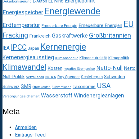
Energiepolitik
EL Niño
E-Autos
Dekarbonisierung
Energiewende
Energiespeicher
EU
Erdtemperatur
Erneuerbare Energien
Erneuerbare Energie
Fracking
Großbritannien
Gaskraftwerke
Frankreich
Kernenergie
IPCC
IEA
Japan
Kernenergieausstieg
Klimaneutralität
Klimapolitik
Klimamodelle
Klimawandel
Netto-Null
Kosten
Netto
negative Strompreise
Null-Politik
Schweden
Roy Spencer
Schiefergas
NOAA
Netzausbau
USA
SMR
Taxonomie
Schweiz
Stromkosten
Subventionen
Wasserstoff
Windenergieanlagen
Versorgungssicherheit
Meta
Anmelden
Eintrags-Feed