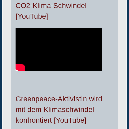
CO2-Klima-Schwindel
[YouTube]
Greenpeace-Aktivistin wird
mit dem Klimaschwindel
konfrontiert [YouTube]