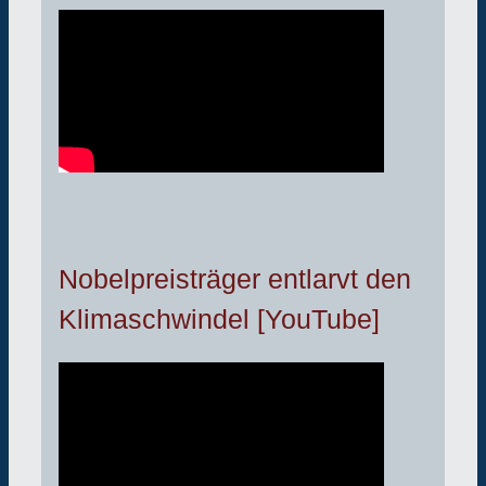
Nobelpreisträger entlarvt den
Klimaschwindel [YouTube]