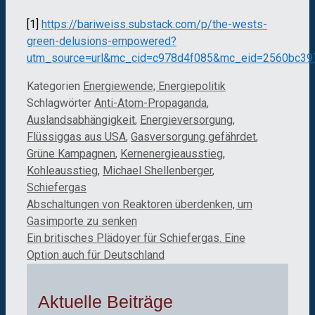
[1]
https://bariweiss.substack.com/p/the-wests-
green-delusions-empowered?
utm_source=url&mc_cid=c978d4f085&mc_eid=2560bc39
Kategorien
Energiewende; Energiepolitik
Schlagwörter
Anti-Atom-Propaganda
,
Auslandsabhängigkeit
,
Energieversorgung
,
Flüssiggas aus USA
,
Gasversorgung gefährdet
,
Grüne Kampagnen
,
Kernenergieausstieg
,
Kohleausstieg
,
Michael Shellenberger
,
Schiefergas
Abschaltungen von Reaktoren überdenken, um
Gasimporte zu senken
Ein britisches Plädoyer für Schiefergas. Eine
Option auch für Deutschland
Aktuelle Beiträge