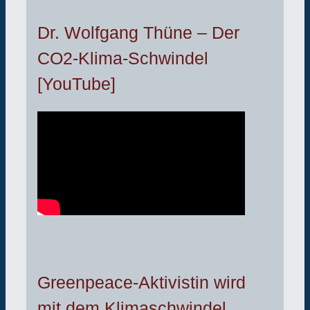
Dr. Wolfgang Thüne – Der
CO2-Klima-Schwindel
[YouTube]
Greenpeace-Aktivistin wird
mit dem Klimaschwindel