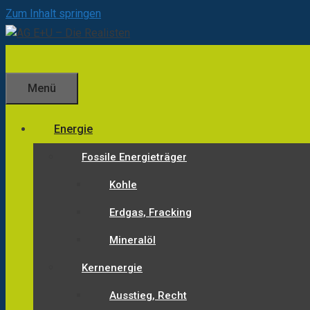
Zum Inhalt springen
Menü
Energie
Fossile Energieträger
Kohle
Erdgas, Fracking
Mineralöl
Kernenergie
Ausstieg, Recht