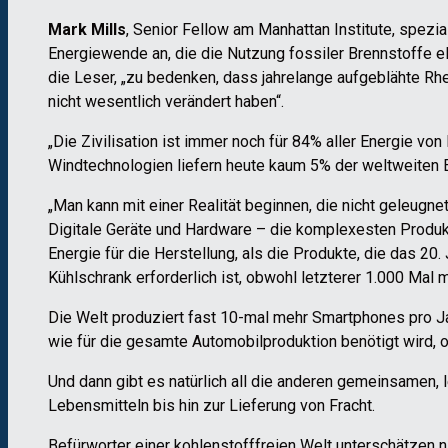
Mark Mills
, Senior Fellow am Manhattan Institute, spezia
Energiewende an, die die Nutzung fossiler Brennstoffe eli
die Leser, „zu bedenken, dass jahrelange aufgeblähte Rh
nicht wesentlich verändert haben“.
„Die Zivilisation ist immer noch für 84% aller Energie v
Windtechnologien liefern heute kaum 5% der weltweiten E
„Man kann mit einer Realität beginnen, die nicht geleugne
Digitale Geräte und Hardware – die komplexesten Produk
Energie für die Herstellung, als die Produkte, die das 20.
Kühlschrank erforderlich ist, obwohl letzterer 1.000 Mal 
Die Welt produziert fast 10-mal mehr Smartphones pro Ja
wie für die gesamte Automobilproduktion benötigt wird, 
Und dann gibt es natürlich all die anderen gemeinsamen
Lebensmitteln bis hin zur Lieferung von Fracht.
Befürworter einer kohlenstofffreien Welt unterschätzen ni