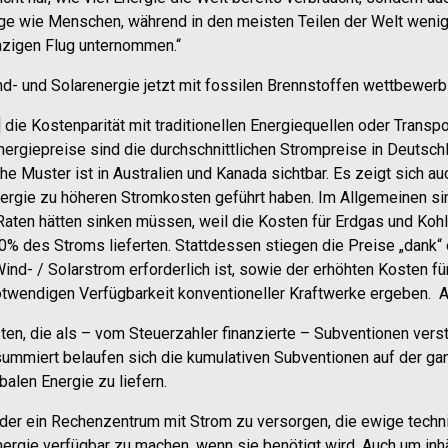
uge wie Menschen, während in den meisten Teilen der Welt wenig
nzigen Flug unternommen.“
nd- und Solarenergie jetzt mit fossilen Brennstoffen wettbewer
die Kostenparität mit traditionellen Energiequellen oder Transpor
rgiepreise sind die durchschnittlichen Strompreise in Deutschl
 Muster ist in Australien und Kanada sichtbar. Es zeigt sich au
ergie zu höheren Stromkosten geführt haben. Im Allgemeinen sin
Raten hätten sinken müssen, weil die Kosten für Erdgas und Koh
% des Stroms lieferten. Stattdessen stiegen die Preise „dank“
n Wind- / Solarstrom erforderlich ist, sowie der erhöhten Kosten 
notwendigen Verfügbarkeit konventioneller Kraftwerke ergeben.
en, die als – vom Steuerzahler finanzierte – Subventionen verst
 summiert belaufen sich die kumulativen Subventionen auf der ga
alen Energie zu liefern.
n oder ein Rechenzentrum mit Strom zu versorgen, die ewige tec
rgie verfügbar zu machen, wenn sie benötigt wird. Auch um inhä