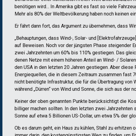
benötigen wird… In Amerika gibt es fast so viele Fahrze
Mehr als 80% der Weltbevölkerung haben noch keinen ei
Er fährt dann fort, das Argument zu übernehmen, dass Wi
„Behauptungen, dass Wind-, Solar- und [Elektrofahrzeuge] 
auf Beweisen. Noch vor der jüngsten Phase steigender Ene
zwei Jahrzehnten um 60% bis 110% gestiegen. Das gleiche
denen Netze mit einem höheren Anteil an Wind- / Solaren
den USA in den letzten 20 Jahren gestiegen. Aber diese 
Energiequellen, die in diesem Zeitraum zusammen fast 70
nicht benötigte Infrastruktur, die für die Übertragung vo
während „Dürren“ von Wind und Sonne, die sich aus der 
Keiner der oben genannten Punkte berücksichtigt die Kost
billiger machen sollten. In den letzten zwei Jahrzehnten
Sonne auf etwa 5 Billionen US-Dollar, um etwa 5% der glob
Ob es darum geht, ein Haus zu kühlen, Stahl zu erhitze
immer darin, den kostengünstigsten Weg zu finden, um Ene