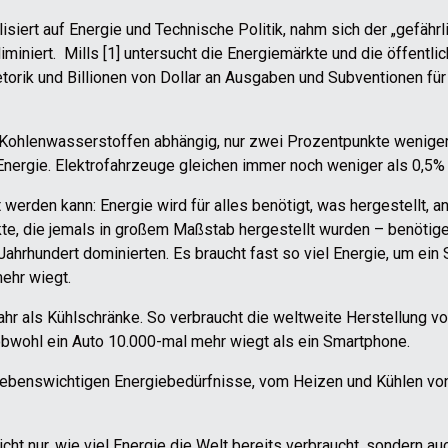
lisiert auf Energie und Technische Politik, nahm sich der „gefähr
miniert. Mills [1] untersucht die Energiemärkte und die öffentli
etorik und Billionen von Dollar an Ausgaben und Subventionen fü
on Kohlenwasserstoffen abhängig, nur zwei Prozentpunkte weniger
nergie. Elektrofahrzeuge gleichen immer noch weniger als 0,5% 
t werden kann: Energie wird für alles benötigt, was hergestellt, 
te, die jemals in großem Maßstab hergestellt wurden – benötig
 Jahrhundert dominierten. Es braucht fast so viel Energie, um ein
mehr wiegt.
hr als Kühlschränke. So verbraucht die weltweite Herstellung 
obwohl ein Auto 10.000-mal mehr wiegt als ein Smartphone.
, lebenswichtigen Energiebedürfnisse, vom Heizen und Kühlen vo
cht nur, wie viel Energie die Welt bereits verbraucht, sondern au