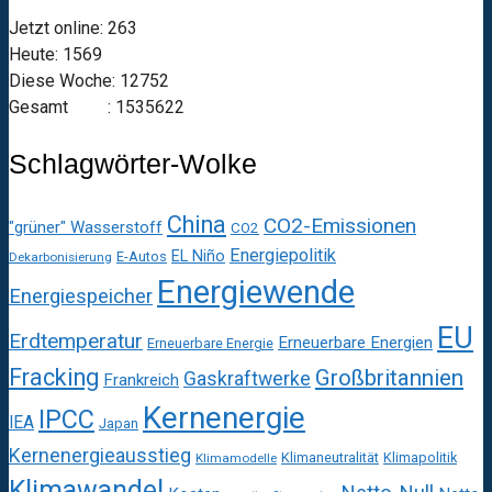
Jetzt online: 263
Heute: 1569
Diese Woche: 12752
Gesamt : 1535622
Schlagwörter-Wolke
China
CO2-Emissionen
"grüner" Wasserstoff
CO2
Energiepolitik
EL Niño
E-Autos
Dekarbonisierung
Energiewende
Energiespeicher
EU
Erdtemperatur
Erneuerbare Energien
Erneuerbare Energie
Fracking
Großbritannien
Gaskraftwerke
Frankreich
Kernenergie
IPCC
IEA
Japan
Kernenergieausstieg
Klimaneutralität
Klimapolitik
Klimamodelle
Klimawandel