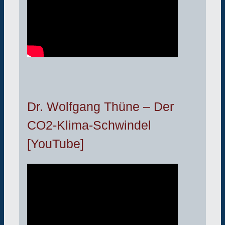
Dr. Wolfgang Thüne – Der
CO2-Klima-Schwindel
[YouTube]