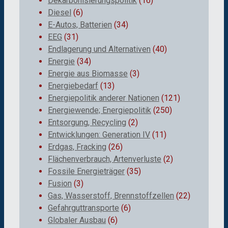
Dekarbonisierungspolitik
(16)
Diesel
(6)
E-Autos, Batterien
(34)
EEG
(31)
Endlagerung und Alternativen
(40)
Energie
(34)
Energie aus Biomasse
(3)
Energiebedarf
(13)
Energiepolitik anderer Nationen
(121)
Energiewende; Energiepolitik
(250)
Entsorgung, Recycling
(2)
Entwicklungen: Generation IV
(11)
Erdgas, Fracking
(26)
Flächenverbrauch, Artenverluste
(2)
Fossile Energieträger
(35)
Fusion
(3)
Gas, Wasserstoff, Brennstoffzellen
(22)
Gefahrguttransporte
(6)
Globaler Ausbau
(6)