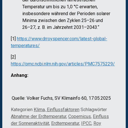
Temperatur um bis zu 1,0 °C erwarten,
insbesondere während der Perioden solarer
Minima zwischen den Zyklen 25–26 und
26–27, z. B. im Jahrzehnt 2031–2043.“
[1]
https://www.drroyspencer.com/latest-global-
temperatures/
[2]
https://pmc.ncbi.nlm.nih.gov/articles/PMC7575229/
Anhang:
Quelle: Volker Fuchs, SV Klimainfo 60, 17.05.2025
Kategorien
Klima, Einflussfaktoren
Schlagwörter
Abnahme der Erdtemperatur
,
Copernicus
,
Einfluss
der Sonnenaktivität
,
Erdtemperatur
,
IPCC
,
Roy