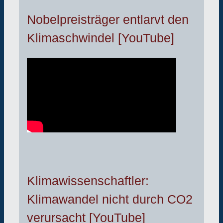
Nobelpreisträger entlarvt den
Klimaschwindel [YouTube]
Klimawissenschaftler:
Klimawandel nicht durch CO2
verursacht [YouTube]