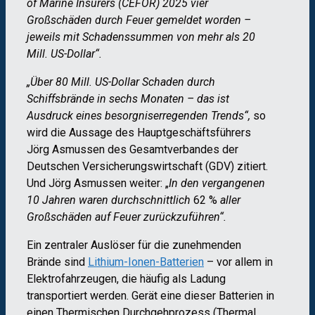
of Marine Insurers (CEFOR) 2025 vier
Großschäden durch Feuer gemeldet worden –
jeweils mit Schadenssummen von mehr als 20
Mill. US-Dollar“.
„Über 80 Mill. US-Dollar Schaden durch
Schiffsbrände in sechs Monaten – das ist
Ausdruck eines besorgniserregenden Trends“,
so
wird die Aussage des Hauptgeschäftsführers
Jörg Asmussen des Gesamtverbandes der
Deutschen Versicherungswirtschaft (GDV) zitiert.
Und Jörg Asmussen weiter: „
In den vergangenen
10 Jahren
waren durchschnittlich
62 %
aller
Großschäden auf Feuer zurückzuführen“.
Ein zentraler Auslöser für die zunehmenden
Brände sind
Lithium-Ionen-Batterien
– vor allem in
Elektrofahrzeugen, die häufig als Ladung
transportiert werden. Gerät eine dieser Batterien in
einen Thermischen Durchgehprozess (Thermal