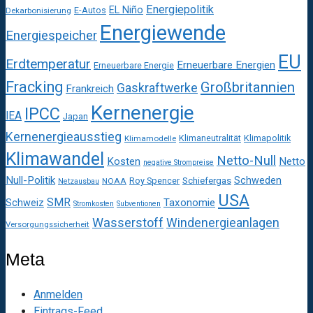
Energiepolitik
EL Niño
E-Autos
Dekarbonisierung
Energiewende
Energiespeicher
EU
Erdtemperatur
Erneuerbare Energien
Erneuerbare Energie
Fracking
Großbritannien
Gaskraftwerke
Frankreich
Kernenergie
IPCC
IEA
Japan
Kernenergieausstieg
Klimaneutralität
Klimapolitik
Klimamodelle
Klimawandel
Netto-Null
Kosten
Netto
negative Strompreise
Null-Politik
Schweden
Roy Spencer
Schiefergas
NOAA
Netzausbau
USA
SMR
Taxonomie
Schweiz
Stromkosten
Subventionen
Wasserstoff
Windenergieanlagen
Versorgungssicherheit
Meta
Anmelden
Eintrags-Feed