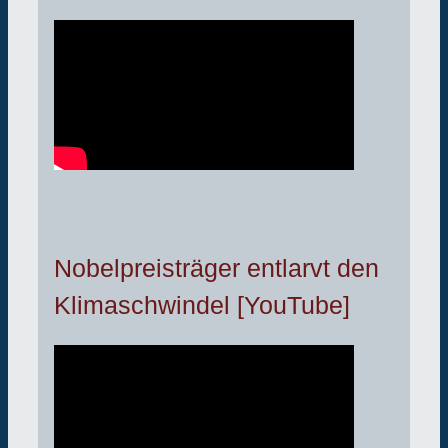
Nobelpreisträger entlarvt den
Klimaschwindel [YouTube]