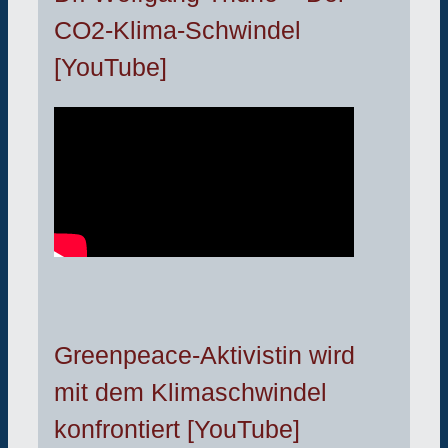
CO2-Klima-Schwindel
[YouTube]
Greenpeace-Aktivistin wird
mit dem Klimaschwindel
konfrontiert [YouTube]