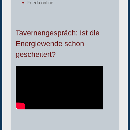
Frieda online
Tavernengespräch: Ist die
Energiewende schon
gescheitert?