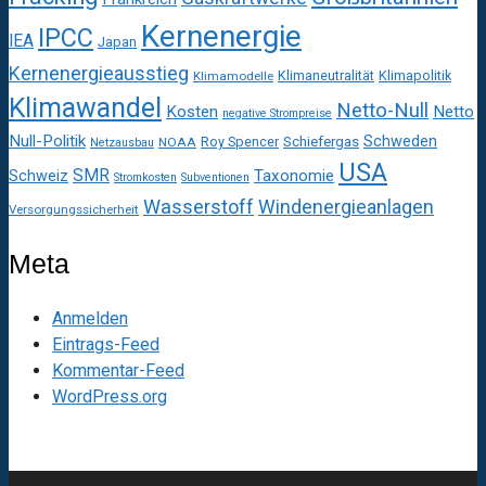
Kernenergie
IPCC
IEA
Japan
Kernenergieausstieg
Klimaneutralität
Klimapolitik
Klimamodelle
Klimawandel
Netto-Null
Kosten
Netto
negative Strompreise
Null-Politik
Schweden
Roy Spencer
Schiefergas
NOAA
Netzausbau
USA
SMR
Taxonomie
Schweiz
Stromkosten
Subventionen
Wasserstoff
Windenergieanlagen
Versorgungssicherheit
Meta
Anmelden
Eintrags-Feed
Kommentar-Feed
WordPress.org