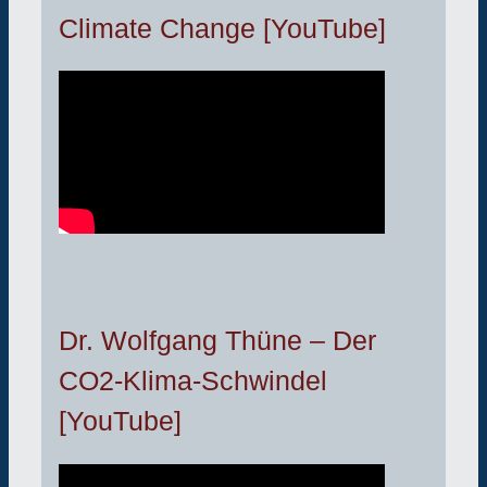
Climate Change [YouTube]
Dr. Wolfgang Thüne – Der
CO2-Klima-Schwindel
[YouTube]