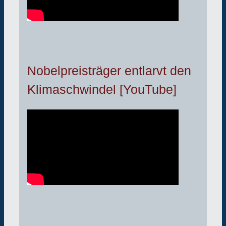
Nobelpreisträger entlarvt den
Klimaschwindel [YouTube]