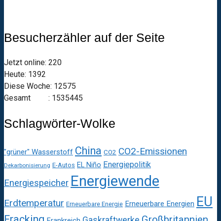
Besucherzähler auf der Seite
Jetzt online: 220
Heute: 1392
Diese Woche: 12575
Gesamt : 1535445
Schlagwörter-Wolke
China
CO2-Emissionen
"grüner" Wasserstoff
CO2
Energiepolitik
EL Niño
E-Autos
Dekarbonisierung
Energiewende
Energiespeicher
EU
Erdtemperatur
Erneuerbare Energien
Erneuerbare Energie
Fracking
Großbritannien
Gaskraftwerke
Frankreich