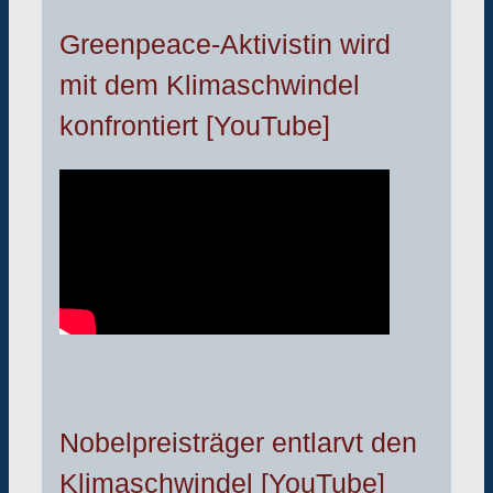
Greenpeace-Aktivistin wird
mit dem Klimaschwindel
konfrontiert [YouTube]
Nobelpreisträger entlarvt den
Klimaschwindel [YouTube]