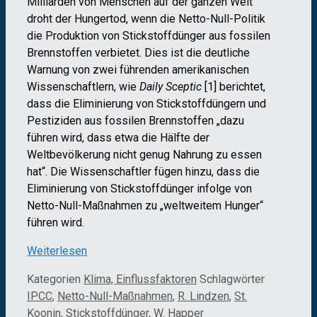
Milliarden von Menschen auf der ganzen Welt
droht der Hungertod, wenn die Netto-Null-Politik
die Produktion von Stickstoffdünger aus fossilen
Brennstoffen verbietet. Dies ist die deutliche
Warnung von zwei führenden amerikanischen
Wissenschaftlern, wie
Daily Sceptic
[1] berichtet,
dass die Eliminierung von Stickstoffdüngern und
Pestiziden aus fossilen Brennstoffen „dazu
führen wird, dass etwa die Hälfte der
Weltbevölkerung nicht genug Nahrung zu essen
hat“. Die Wissenschaftler fügen hinzu, dass die
Eliminierung von Stickstoffdünger infolge von
Netto-Null-Maßnahmen zu „weltweitem Hunger“
führen wird.
Weiterlesen
Kategorien
Klima, Einflussfaktoren
Schlagwörter
IPCC
,
Netto-Null-Maßnahmen
,
R. Lindzen
,
St.
Koonin
,
Stickstoffdünger
,
W. Happer