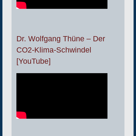
Dr. Wolfgang Thüne – Der
CO2-Klima-Schwindel
[YouTube]