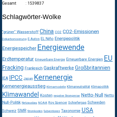
Gesamt : 1539837
Schlagwörter-Wolke
China
CO2-Emissionen
"grüner" Wasserstoff
CO2
Energiepolitik
EL Niño
E-Autos
Dekarbonisierung
Energiewende
Energiespeicher
EU
Erdtemperatur
Erneuerbare Energien
Erneuerbare Energie
Fracking
Großbritannien
Gaskraftwerke
Frankreich
Kernenergie
IPCC
IEA
Japan
Kernenergieausstieg
Klimaneutralität
Klimapolitik
Klimamodelle
Klimawandel
Netto-Null
Kosten
Netto
negative Strompreise
Null-Politik
Schweden
Roy Spencer
Schiefergas
NOAA
Netzausbau
USA
SMR
Taxonomie
Schweiz
Stromkosten
Subventionen