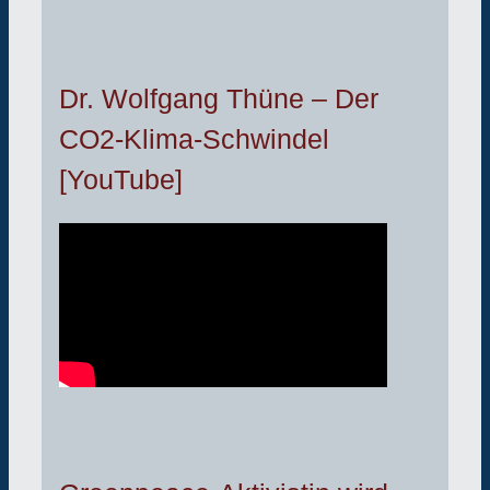
Dr. Wolfgang Thüne – Der
CO2-Klima-Schwindel
[YouTube]