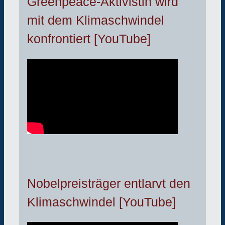
Greenpeace-Aktivistin wird
mit dem Klimaschwindel
konfrontiert [YouTube]
Nobelpreisträger entlarvt den
Klimaschwindel [YouTube]