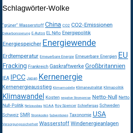
Schlagwörter-Wolke
China
CO2-Emissionen
"grüner" Wasserstoff
CO2
Energiepolitik
EL Niño
E-Autos
Dekarbonisierung
Energiewende
Energiespeicher
EU
Erdtemperatur
Erneuerbare Energien
Erneuerbare Energie
Fracking
Großbritannien
Gaskraftwerke
Frankreich
Kernenergie
IPCC
IEA
Japan
Kernenergieausstieg
Klimaneutralität
Klimapolitik
Klimamodelle
Klimawandel
Netto-Null
Kosten
Netto
negative Strompreise
Null-Politik
Schweden
Roy Spencer
Schiefergas
NOAA
Netzausbau
USA
SMR
Taxonomie
Schweiz
Stromkosten
Subventionen
Wasserstoff
Windenergieanlagen
Versorgungssicherheit