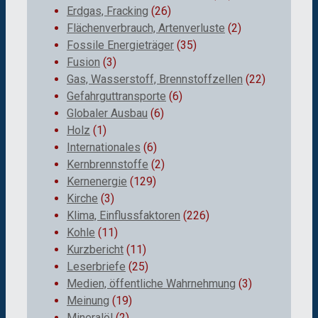
Erdgas, Fracking
(26)
Flächenverbrauch, Artenverluste
(2)
Fossile Energieträger
(35)
Fusion
(3)
Gas, Wasserstoff, Brennstoffzellen
(22)
Gefahrguttransporte
(6)
Globaler Ausbau
(6)
Holz
(1)
Internationales
(6)
Kernbrennstoffe
(2)
Kernenergie
(129)
Kirche
(3)
Klima, Einflussfaktoren
(226)
Kohle
(11)
Kurzbericht
(11)
Leserbriefe
(25)
Medien, öffentliche Wahrnehmung
(3)
Meinung
(19)
Mineralöl
(2)