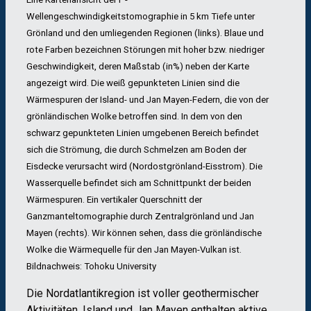
Wellengeschwindigkeitstomographie in 5 km Tiefe unter
Grönland und den umliegenden Regionen (links). Blaue und
rote Farben bezeichnen Störungen mit hoher bzw. niedriger
Geschwindigkeit, deren Maßstab (in%) neben der Karte
angezeigt wird. Die weiß gepunkteten Linien sind die
Wärmespuren der Island- und Jan Mayen-Federn, die von der
grönländischen Wolke betroffen sind. In dem von den
schwarz gepunkteten Linien umgebenen Bereich befindet
sich die Strömung, die durch Schmelzen am Boden der
Eisdecke verursacht wird (Nordostgrönland-Eisstrom). Die
Wasserquelle befindet sich am Schnittpunkt der beiden
Wärmespuren. Ein vertikaler Querschnitt der
Ganzmanteltomographie durch Zentralgrönland und Jan
Mayen (rechts). Wir können sehen, dass die grönländische
Wolke die Wärmequelle für den Jan Mayen-Vulkan ist.
Bildnachweis: Tohoku University
Die Nordatlantikregion ist voller geothermischer
Aktivitäten. Island und Jan Mayen enthalten aktive