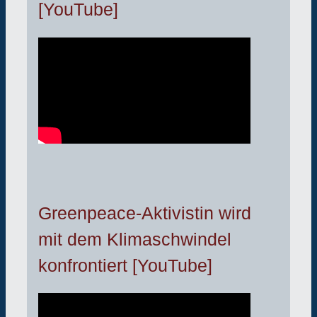
[YouTube]
Greenpeace-Aktivistin wird
mit dem Klimaschwindel
konfrontiert [YouTube]