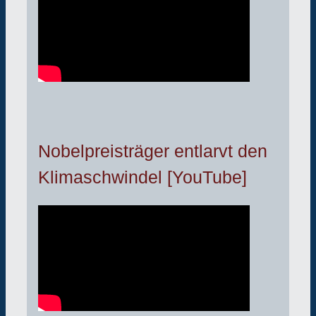
Nobelpreisträger entlarvt den
Klimaschwindel [YouTube]