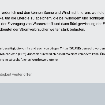
rforderlich und den können Sonne und Wind nicht liefern, weil di
ke, um die Energie zu speichern, die bei windigem und sonnigen 
 der Erzeugung von Wasserstoff und dann Rückgewinnung der Ene
ldbeutel der Stromverbraucher weiter stark belasten.
er beseitigt, die von ihr und auch von Jürgen Trittin (GRÜNE) gemacht worden
Kohlendioxid (CO2)-Ausstoß nun wirklich das Klima nicht verändern kann. Übe
t uns im wirtschaftlichen Wettbewerb stehen.
digkeit weiter offen