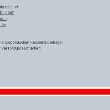
sie genutzt
Reinfall“
outs
äder
rgiepolitischen Resilienz beitragen
r Versorgungssicherheit