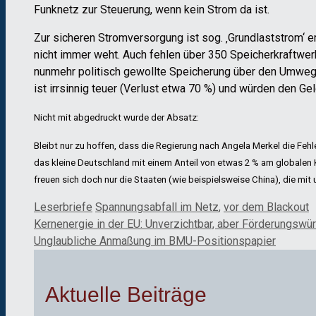
Funknetz zur Steuerung, wenn kein Strom da ist.
Zur sicheren Stromversorgung ist sog. ‚Grundlaststrom‘ e
nicht immer weht. Auch fehlen über 350 Speicherkraftwer
nunmehr politisch gewollte Speicherung über den Umweg
ist irrsinnig teuer (Verlust etwa 70 %) und würden den Ge
Nicht mit abgedruckt wurde der Absatz:
Bleibt nur zu hoffen, dass die Regierung nach Angela Merkel die Fehl
das kleine Deutschland mit einem Anteil von etwas 2 % am globalen 
freuen sich doch nur die Staaten (wie beispielsweise China), die mi
Kategorien
Schlagwörter
Leserbriefe
Spannungsabfall im Netz
,
vor dem Blackout
Kernenergie in der EU: Unverzichtbar, aber Förderungswür
Unglaubliche Anmaßung im BMU-Positionspapier
Aktuelle Beiträge