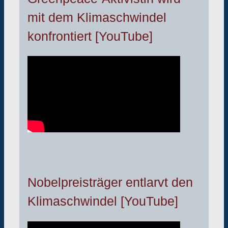
mit dem Klimaschwindel
konfrontiert [YouTube]
Nobelpreisträger entlarvt den
Klimaschwindel [YouTube]