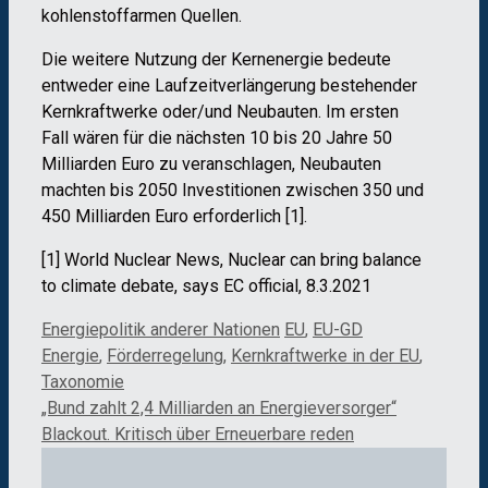
kohlenstoffarmen Quellen.
Die weitere Nutzung der Kernenergie bedeute
entweder eine Laufzeitverlängerung bestehender
Kernkraftwerke oder/und Neubauten. Im ersten
Fall wären für die nächsten 10 bis 20 Jahre 50
Milliarden Euro zu veranschlagen, Neubauten
machten bis 2050 Investitionen zwischen 350 und
450 Milliarden Euro erforderlich [1].
[1] World Nuclear News, Nuclear can bring balance
to climate debate, says EC official, 8.3.2021
Kategorien
Schlagwörter
Energiepolitik anderer Nationen
EU
,
EU-GD
Energie
,
Förderregelung
,
Kernkraftwerke in der EU
,
Taxonomie
„Bund zahlt 2,4 Milliarden an Energieversorger“
Blackout. Kritisch über Erneuerbare reden