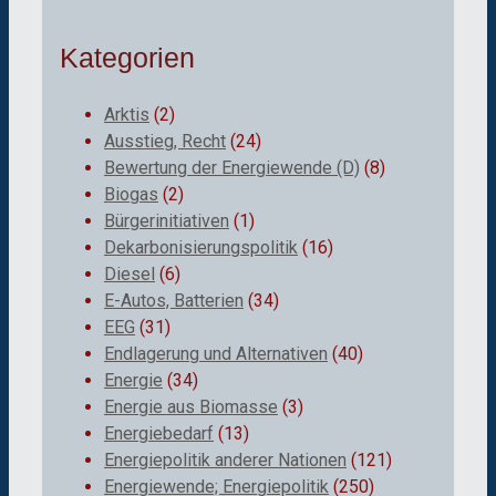
Kategorien
Arktis
(2)
Ausstieg, Recht
(24)
Bewertung der Energiewende (D)
(8)
Biogas
(2)
Bürgerinitiativen
(1)
Dekarbonisierungspolitik
(16)
Diesel
(6)
E-Autos, Batterien
(34)
EEG
(31)
Endlagerung und Alternativen
(40)
Energie
(34)
Energie aus Biomasse
(3)
Energiebedarf
(13)
Energiepolitik anderer Nationen
(121)
Energiewende; Energiepolitik
(250)