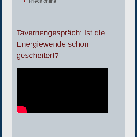
Frieda online
Tavernengespräch: Ist die
Energiewende schon
gescheitert?