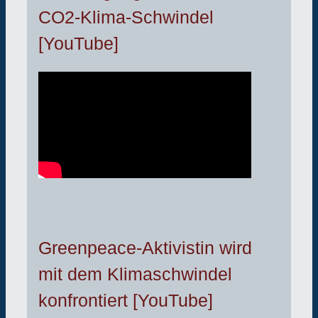
CO2-Klima-Schwindel
[YouTube]
Greenpeace-Aktivistin wird
mit dem Klimaschwindel
konfrontiert [YouTube]