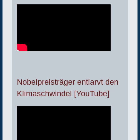
Nobelpreisträger entlarvt den
Klimaschwindel [YouTube]