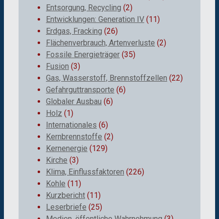
Entsorgung, Recycling
(2)
Entwicklungen: Generation IV
(11)
Erdgas, Fracking
(26)
Flächenverbrauch, Artenverluste
(2)
Fossile Energieträger
(35)
Fusion
(3)
Gas, Wasserstoff, Brennstoffzellen
(22)
Gefahrguttransporte
(6)
Globaler Ausbau
(6)
Holz
(1)
Internationales
(6)
Kernbrennstoffe
(2)
Kernenergie
(129)
Kirche
(3)
Klima, Einflussfaktoren
(226)
Kohle
(11)
Kurzbericht
(11)
Leserbriefe
(25)
Medien, öffentliche Wahrnehmung
(3)