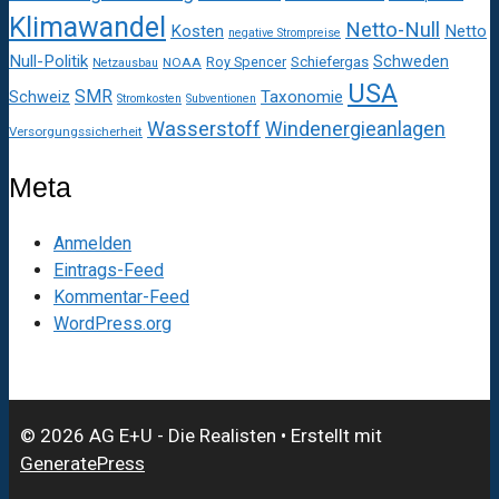
Klimawandel
Netto-Null
Kosten
Netto
negative Strompreise
Null-Politik
Schweden
Roy Spencer
Schiefergas
NOAA
Netzausbau
USA
SMR
Taxonomie
Schweiz
Stromkosten
Subventionen
Wasserstoff
Windenergieanlagen
Versorgungssicherheit
Meta
Anmelden
Eintrags-Feed
Kommentar-Feed
WordPress.org
© 2026 AG E+U - Die Realisten
• Erstellt mit
GeneratePress