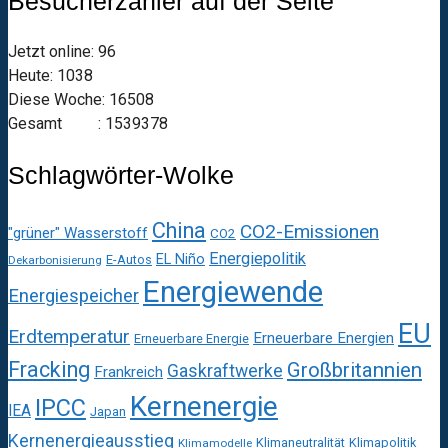
Besucherzähler auf der Seite
Jetzt online: 96
Heute: 1038
Diese Woche: 16508
Gesamt : 1539378
Schlagwörter-Wolke
China
CO2-Emissionen
"grüner" Wasserstoff
CO2
Energiepolitik
EL Niño
E-Autos
Dekarbonisierung
Energiewende
Energiespeicher
EU
Erdtemperatur
Erneuerbare Energien
Erneuerbare Energie
Fracking
Großbritannien
Gaskraftwerke
Frankreich
Kernenergie
IPCC
IEA
Japan
Kernenergieausstieg
Klimaneutralität
Klimapolitik
Klimamodelle