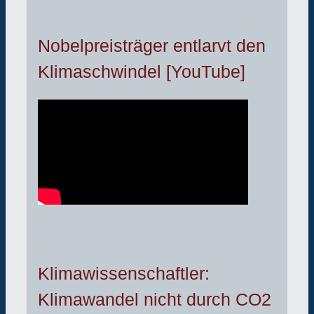
Nobelpreisträger entlarvt den
Klimaschwindel [YouTube]
Klimawissenschaftler:
Klimawandel nicht durch CO2