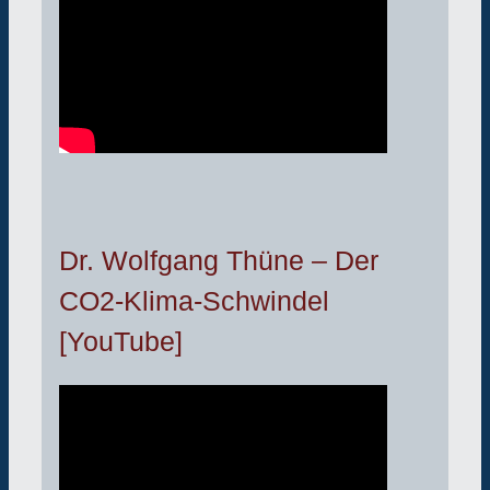
Dr. Wolfgang Thüne – Der
CO2-Klima-Schwindel
[YouTube]