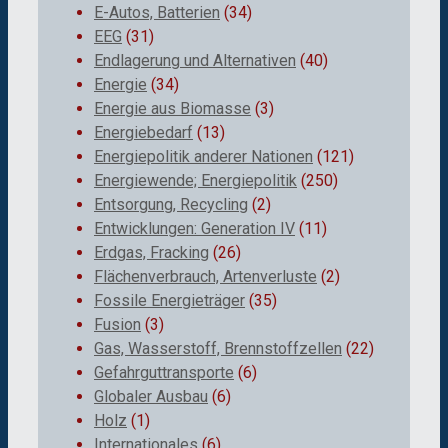
E-Autos, Batterien
(34)
EEG
(31)
Endlagerung und Alternativen
(40)
Energie
(34)
Energie aus Biomasse
(3)
Energiebedarf
(13)
Energiepolitik anderer Nationen
(121)
Energiewende; Energiepolitik
(250)
Entsorgung, Recycling
(2)
Entwicklungen: Generation IV
(11)
Erdgas, Fracking
(26)
Flächenverbrauch, Artenverluste
(2)
Fossile Energieträger
(35)
Fusion
(3)
Gas, Wasserstoff, Brennstoffzellen
(22)
Gefahrguttransporte
(6)
Globaler Ausbau
(6)
Holz
(1)
Internationales
(6)