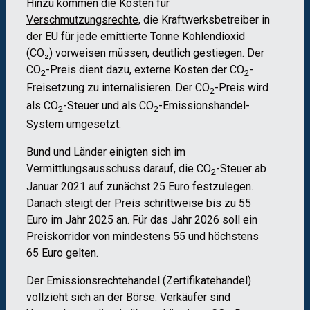
Hinzu kommen die Kosten für
Verschmutzungsrechte
, die Kraftwerksbetreiber in
der EU für jede emittierte Tonne Kohlendioxid
(CO₂) vorweisen müssen, deutlich gestiegen. Der
CO
-Preis dient dazu, externe Kosten der CO
-
2
2
Freisetzung zu internalisieren. Der CO
-Preis wird
2
als CO
-Steuer und als CO
-Emissionshandel-
2
2
System umgesetzt.
Bund und Länder einigten sich im
Vermittlungsausschuss darauf, die CO
-Steuer ab
2
Januar 2021 auf zunächst 25 Euro festzulegen.
Danach steigt der Preis schrittweise bis zu 55
Euro im Jahr 2025 an. Für das Jahr 2026 soll ein
Preiskorridor von mindestens 55 und höchstens
65 Euro gelten.
Der Emissionsrechtehandel (Zertifikatehandel)
vollzieht sich an der Börse. Verkäufer sind