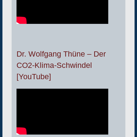
Dr. Wolfgang Thüne – Der
CO2-Klima-Schwindel
[YouTube]