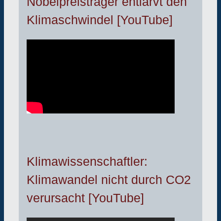
Nobelpreisträger entlarvt den
Klimaschwindel [YouTube]
Klimawissenschaftler:
Klimawandel nicht durch CO2
verursacht [YouTube]