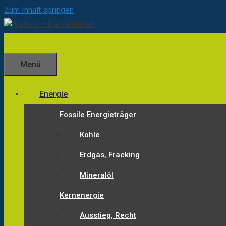
Zum Inhalt springen
Menü
Energie
Fossile Energieträger
Kohle
Erdgas, Fracking
Mineralöl
Kernenergie
Ausstieg, Recht