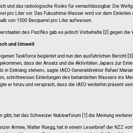
ich und das radiologische Risiko für vernachlässigbar. Die Welt
rel pro Liter vor. Das Fukushima-Wasser wird vor dem Einleiten 
halb von 1500 Becquerel pro Liter aufweisen.
nerstaaten des Pazifiks gab es jedoch Vorbehalte [2] gegen die 
sch und Umwelt
eigenen Taskforce begleitet und nun den ausführlichen Bericht [3]
gekommen, dass der Ansatz und die Aktivitäten Japans zur Ein
ds in Einklang stehen», sagte IAEO-Generaldirektor Rafael Maria
erten, schrittweisen Einleitungen des behandelten Wassers ins Me
e er hinzu und versprach, dass die IAEO weiterhin präsent sei
m gibt, hat das Schweizer Nuklearforum [1] die Meinung weitere
izer Armee, Walter Rüegg, hat in einem Leserbrief der NZZ vo