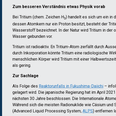
Zum besseren Verständnis etwas Physik vorab
Bei Tritium (chem. Zeichen H
) handelt es sich um ein i
3
dessen Atomkern nur ein Proton besitzt, besteht der Tri
Wasserstoff bezeichnet. In der Natur wird Tritium in de
Wasser gebunden vor.
Tritium ist radioaktiv. En Tritium-Atom zerfällt durch Au
durch Inkorporation könnte Tritium eine radiologische Wir
menschlichen Körper wird Tritium mit einer Halbwertszei
als gering.
Zur Sachlage
Als Folge des
Reaktorunfalls in Fukushima-Daiichi
– info
gelagert wird. Die japanische Regierung hat im April 202
nächsten 30 Jahre beschlossen. Die Internationale Atomen
Während sich die meisten Radionuklide wie Cäsium und St
(Advanced Liquid Processing System,
ALPS
) entfernen 