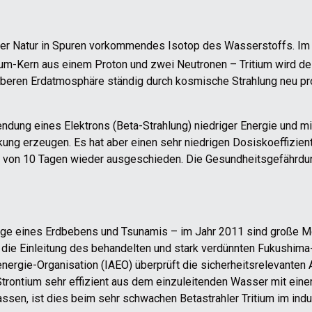
n der Natur in Spuren vorkommendes Isotop des Wasserstoffs. I
tium-Kern aus einem Proton und zwei Neutronen – Tritium wird de
r oberen Erdatmosphäre ständig durch kosmische Strahlung neu pr
ssendung eines Elektrons (Beta-Strahlung) niedriger Energie und m
kung erzeugen. Es hat aber einen sehr niedrigen Dosiskoeffizien
t von 10 Tagen wieder ausgeschieden. Die Gesundheitsgefährdung
lge eines Erdbebens und Tsunamis – im Jahr 2011 sind große M
1 die Einleitung des behandelten und stark verdünnten Fukushima
ergie-Organisation (IAEO) überprüft die sicherheitsrelevanten A
rontium sehr effizient aus dem einzuleitenden Wasser mit eine
lassen, ist dies beim sehr schwachen Betastrahler Tritium im indu