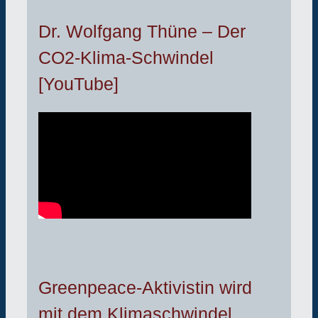
Dr. Wolfgang Thüne – Der
CO2-Klima-Schwindel
[YouTube]
Greenpeace-Aktivistin wird
mit dem Klimaschwindel