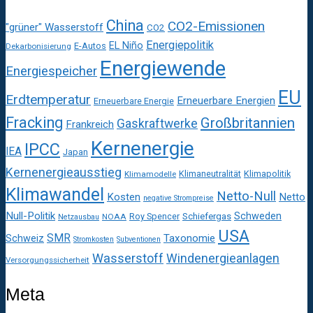
China
CO2-Emissionen
"grüner" Wasserstoff
CO2
Energiepolitik
EL Niño
E-Autos
Dekarbonisierung
Energiewende
Energiespeicher
EU
Erdtemperatur
Erneuerbare Energien
Erneuerbare Energie
Fracking
Großbritannien
Gaskraftwerke
Frankreich
Kernenergie
IPCC
IEA
Japan
Kernenergieausstieg
Klimaneutralität
Klimapolitik
Klimamodelle
Klimawandel
Netto-Null
Kosten
Netto
negative Strompreise
Null-Politik
Schweden
Roy Spencer
Schiefergas
NOAA
Netzausbau
USA
SMR
Taxonomie
Schweiz
Stromkosten
Subventionen
Wasserstoff
Windenergieanlagen
Versorgungssicherheit
Meta