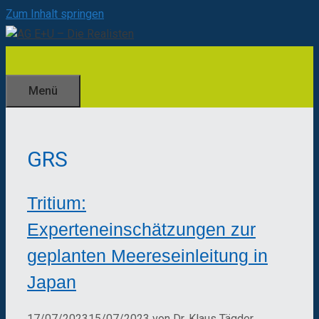
Zum Inhalt springen
Menü
GRS
Tritium:
Experteneinschätzungen zur
geplanten Meereseinleitung in
Japan
17/07/2023
15/07/2023
von
Dr. Klaus Tägder