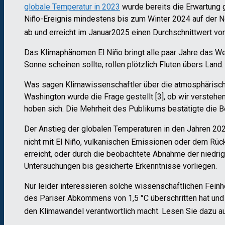
globale Temperatur in 2023
wurde bereits die Erwartung 
Niño-Ereignis mindestens bis zum Winter 2024 auf der No
ab und erreicht im Januar2025 einen Durchschnittwert vo
Das Klimaphänomen El Niño bringt alle paar Jahre das Wet
Sonne scheinen sollte, rollen plötzlich Fluten übers Land.
Was sagen Klimawissenschaftler über die atmosphärisc
Washington wurde die Frage gestellt [3], ob wir verste
hoben sich. Die Mehrheit des Publikums bestätigte die 
Der Anstieg der globalen Temperaturen in den Jahren 20
nicht mit El Niño, vulkanischen Emissionen oder dem Rü
erreicht, oder durch die beobachtete Abnahme der niedrig
Untersuchungen bis gesicherte Erkenntnisse vorliegen.
Nur leider interessieren solche wissenschaftlichen Feinh
des Pariser Abkommens von 1,5 °C überschritten hat und
den Klimawandel verantwortlich macht. Lesen Sie dazu a