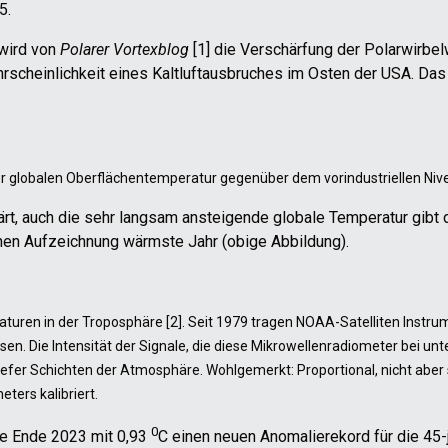
5.
 wird von
Polarer Vortexblog
[1] die Verschärfung der Polarwirbel
rscheinlichkeit eines Kaltluftausbruches im Osten der USA. Das
r globalen Oberflächentemperatur gegenüber dem vorindustriellen Nive
ärt, auch die sehr langsam ansteigende globale Temperatur gibt 
hen Aufzeichnung wärmste Jahr (obige Abbildung).
aturen in der Troposphäre [2]. Seit 1979 tragen NOAA-Satelliten Instru
n. Die Intensität der Signale, die diese Mikrowellenradiometer bei un
tiefer Schichten der Atmosphäre. Wohlgemerkt: Proportional, nicht aber
ers kalibriert.
0
te Ende 2023 mit 0,93
C einen neuen Anomalierekord für die 45-j