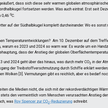
geäußert, dass sich diese sehr warmen globalen atmosphärisch
rdhalbkugel fortsetzen werden. Was auch eintrat. Erst seit Dez
0
n 0,46
C.
ter auf der Südhalbkugel komplett durcheinander. Wo es sonst r
hen Temperaturentwicklungen? Am 10. Dezember auf dem Treffen
hen, warum es 2023 und 2024 so warm war. Es wurde um ein Hand
Behauptung, dass der Anstieg der globalen Oberflächentemperatu
23 und 2024 geht über das hinaus, was durch mehr CO
in der At
2
ckgang der Treibstoffverschmutzung durch Schiffe erklärt werde
en Wolken [3]. Vermutungen gibt es reichlich, aber es bedarf no
eiten die Medien nicht, die sich mit der rekordverdächtigen Wä
 stets den vermeintlich vom Menschen verursachten Anstieg de
uch, was
Roy Spencer zur CO
-Reduzierung
schreibt.
2