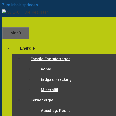
Zum Inhalt springen
Menü
Energie
Fossile Energieträger
Kohle
Erdgas, Fracking
Mineralöl
Kernenergie
Ausstieg, Recht