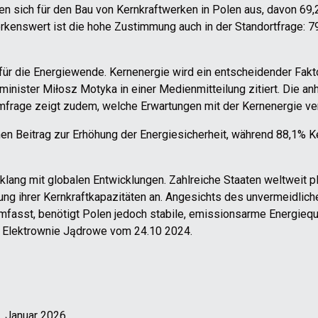
en sich für den Bau von Kernkraftwerken in Polen aus, davon 69,
kenswert ist die hohe Zustimmung auch in der Standortfrage: 7
r die Energiewende. Kernenergie wird ein entscheidender Faktor
eminister Miłosz Motyka in einer Medienmitteilung zitiert. Die 
 Umfrage zeigt zudem, welche Erwartungen mit der Kernenergie v
en Beitrag zur Erhöhung der Energiesicherheit, während 88,1% 
klang mit globalen Entwicklungen. Zahlreiche Staaten weltweit p
rung ihrer Kernkraftkapazitäten an. Angesichts des unvermeidl
mfasst, benötigt Polen jedoch stabile, emissionsarme Energiequ
ie Elektrownie Jądrowe vom 24.10 2024.
6. Januar 2026