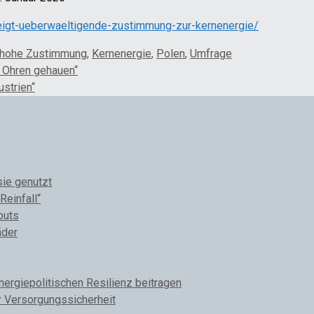
igt-ueberwaeltigende-zustimmung-zur-kernenergie/
hohe Zustimmung
,
Kernenergie
,
Polen
,
Umfrage
 Ohren gehauen“
strien“
sie genutzt
Reinfall“
outs
äder
rgiepolitischen Resilienz beitragen
r Versorgungssicherheit