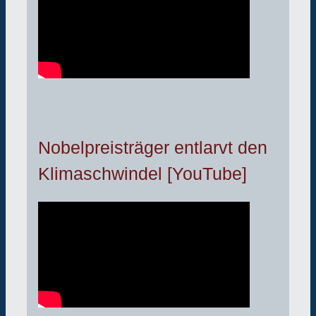
Nobelpreisträger entlarvt den
Klimaschwindel [YouTube]