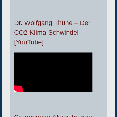
Dr. Wolfgang Thüne – Der
CO2-Klima-Schwindel
[YouTube]