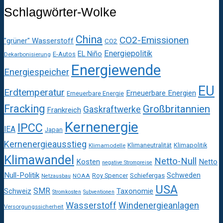
Schlagwörter-Wolke
China
CO2-Emissionen
"grüner" Wasserstoff
CO2
Energiepolitik
EL Niño
E-Autos
Dekarbonisierung
Energiewende
Energiespeicher
EU
Erdtemperatur
Erneuerbare Energien
Erneuerbare Energie
Fracking
Großbritannien
Gaskraftwerke
Frankreich
Kernenergie
IPCC
IEA
Japan
Kernenergieausstieg
Klimaneutralität
Klimapolitik
Klimamodelle
Klimawandel
Netto-Null
Kosten
Netto
negative Strompreise
Null-Politik
Schweden
Roy Spencer
Schiefergas
NOAA
Netzausbau
USA
SMR
Taxonomie
Schweiz
Stromkosten
Subventionen
Wasserstoff
Windenergieanlagen
Versorgungssicherheit