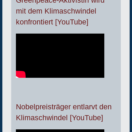
Greenpeace-Aktivistin wird
mit dem Klimaschwindel
konfrontiert [YouTube]
Nobelpreisträger entlarvt den
Klimaschwindel [YouTube]