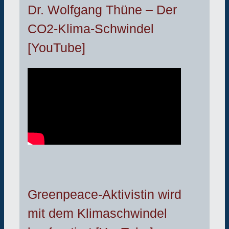
Dr. Wolfgang Thüne – Der
CO2-Klima-Schwindel
[YouTube]
Greenpeace-Aktivistin wird
mit dem Klimaschwindel