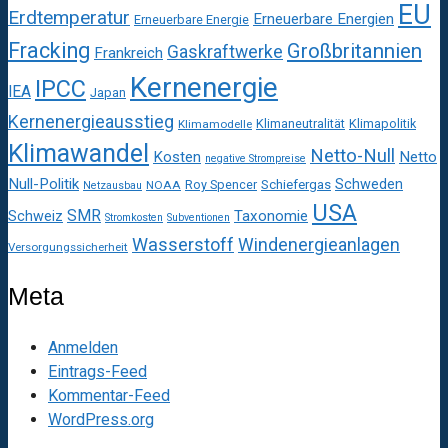
EU
Erdtemperatur
Erneuerbare Energien
Erneuerbare Energie
Fracking
Großbritannien
Gaskraftwerke
Frankreich
Kernenergie
IPCC
IEA
Japan
Kernenergieausstieg
Klimaneutralität
Klimapolitik
Klimamodelle
Klimawandel
Netto-Null
Kosten
Netto
negative Strompreise
Null-Politik
Schweden
Roy Spencer
Schiefergas
NOAA
Netzausbau
USA
SMR
Taxonomie
Schweiz
Stromkosten
Subventionen
Wasserstoff
Windenergieanlagen
Versorgungssicherheit
Meta
Anmelden
Eintrags-Feed
Kommentar-Feed
WordPress.org