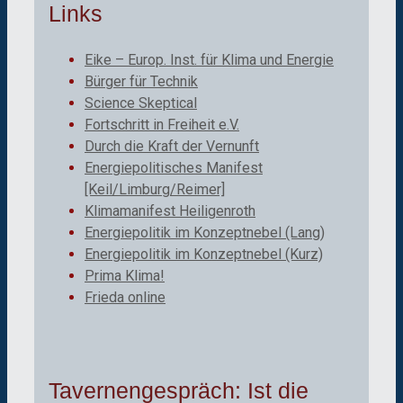
Links
Eike – Europ. Inst. für Klima und Energie
Bürger für Technik
Science Skeptical
Fortschritt in Freiheit e.V.
Durch die Kraft der Vernunft
Energiepolitisches Manifest
[Keil/Limburg/Reimer]
Klimamanifest Heiligenroth
Energiepolitik im Konzeptnebel (Lang)
Energiepolitik im Konzeptnebel (Kurz)
Prima Klima!
Frieda online
Tavernengespräch: Ist die