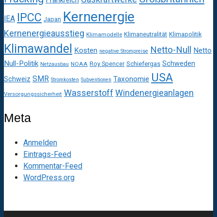
Kernenergie
IPCC
IEA
Japan
Kernenergieausstieg
Klimaneutralität
Klimapolitik
Klimamodelle
Klimawandel
Netto-Null
Kosten
Netto
negative Strompreise
Null-Politik
Schweden
Roy Spencer
Schiefergas
NOAA
Netzausbau
USA
SMR
Taxonomie
Schweiz
Stromkosten
Subventionen
Wasserstoff
Windenergieanlagen
Versorgungssicherheit
Meta
Anmelden
Eintrags-Feed
Kommentar-Feed
WordPress.org