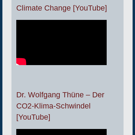
Climate Change [YouTube]
Dr. Wolfgang Thüne – Der
CO2-Klima-Schwindel
[YouTube]