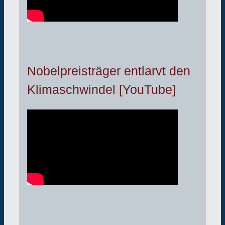
Nobelpreisträger entlarvt den
Klimaschwindel [YouTube]