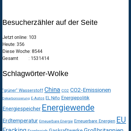
Besucherzähler auf der Seite
Jetzt online: 103
Heute: 356
Diese Woche: 8544
Gesamt : 1531414
Schlagwörter-Wolke
China
CO2-Emissionen
"grüner" Wasserstoff
CO2
Energiepolitik
EL Niño
E-Autos
Dekarbonisierung
Energiewende
Energiespeicher
EU
Erdtemperatur
Erneuerbare Energien
Erneuerbare Energie
Fracking
Großbritannien
Gaskraftwerke
Frankreich