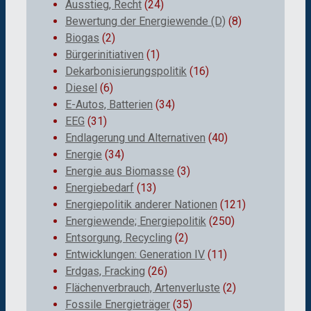
Ausstieg, Recht
(24)
Bewertung der Energiewende (D)
(8)
Biogas
(2)
Bürgerinitiativen
(1)
Dekarbonisierungspolitik
(16)
Diesel
(6)
E-Autos, Batterien
(34)
EEG
(31)
Endlagerung und Alternativen
(40)
Energie
(34)
Energie aus Biomasse
(3)
Energiebedarf
(13)
Energiepolitik anderer Nationen
(121)
Energiewende; Energiepolitik
(250)
Entsorgung, Recycling
(2)
Entwicklungen: Generation IV
(11)
Erdgas, Fracking
(26)
Flächenverbrauch, Artenverluste
(2)
Fossile Energieträger
(35)