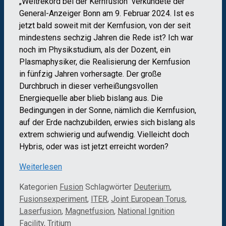
„Weltrekord bei der Kernfusion“ verkündete der
General-Anzeiger Bonn am 9. Februar 2024. Ist es
jetzt bald soweit mit der Kernfusion, von der seit
mindestens sechzig Jahren die Rede ist? Ich war
noch im Physikstudium, als der Dozent, ein
Plasmaphysiker, die Realisierung der Kernfusion
in fünfzig Jahren vorhersagte. Der große
Durchbruch in dieser verheißungsvollen
Energiequelle aber blieb bislang aus. Die
Bedingungen in der Sonne, nämlich die Kernfusion,
auf der Erde nachzubilden, erwies sich bislang als
extrem schwierig und aufwendig. Vielleicht doch
Hybris, oder was ist jetzt erreicht worden?
Weiterlesen
Kategorien
Fusion
Schlagwörter
Deuterium
,
Fusionsexperiment
,
ITER
,
Joint European Torus
,
Laserfusion
,
Magnetfusion
,
National Ignition
Facility
,
Tritium