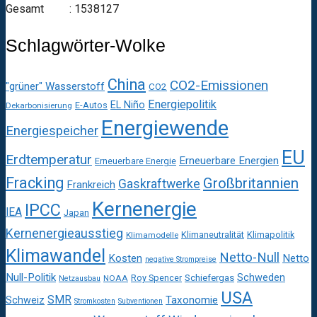
Gesamt : 1538127
Schlagwörter-Wolke
China
CO2-Emissionen
"grüner" Wasserstoff
CO2
Energiepolitik
EL Niño
E-Autos
Dekarbonisierung
Energiewende
Energiespeicher
EU
Erdtemperatur
Erneuerbare Energien
Erneuerbare Energie
Fracking
Großbritannien
Gaskraftwerke
Frankreich
Kernenergie
IPCC
IEA
Japan
Kernenergieausstieg
Klimaneutralität
Klimapolitik
Klimamodelle
Klimawandel
Netto-Null
Kosten
Netto
negative Strompreise
Null-Politik
Schweden
Roy Spencer
Schiefergas
NOAA
Netzausbau
USA
SMR
Taxonomie
Schweiz
Stromkosten
Subventionen