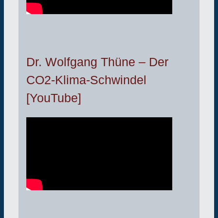
Dr. Wolfgang Thüne – Der
CO2-Klima-Schwindel
[YouTube]