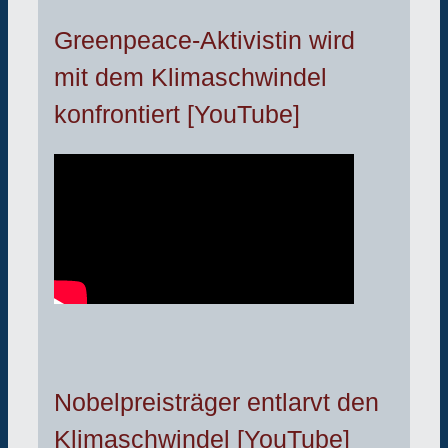
Greenpeace-Aktivistin wird
mit dem Klimaschwindel
konfrontiert [YouTube]
Nobelpreisträger entlarvt den
Klimaschwindel [YouTube]