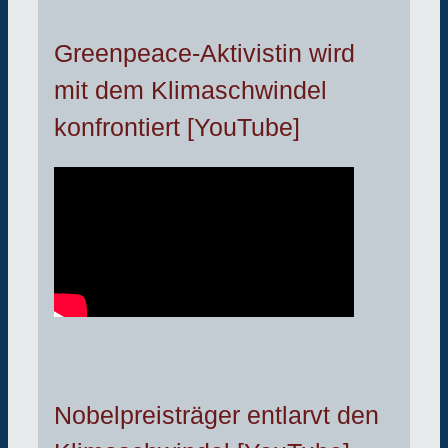
Greenpeace-Aktivistin wird
mit dem Klimaschwindel
konfrontiert [YouTube]
Nobelpreisträger entlarvt den