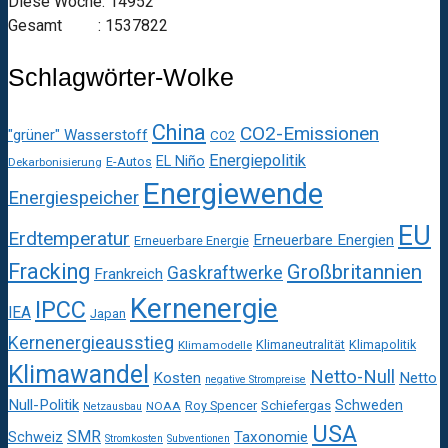
Diese Woche: 14952
Gesamt : 1537822
Schlagwörter-Wolke
China
CO2-Emissionen
"grüner" Wasserstoff
CO2
Energiepolitik
EL Niño
E-Autos
Dekarbonisierung
Energiewende
Energiespeicher
EU
Erdtemperatur
Erneuerbare Energien
Erneuerbare Energie
Fracking
Großbritannien
Gaskraftwerke
Frankreich
Kernenergie
IPCC
IEA
Japan
Kernenergieausstieg
Klimaneutralität
Klimapolitik
Klimamodelle
Klimawandel
Netto-Null
Kosten
Netto
negative Strompreise
Null-Politik
Schweden
Roy Spencer
Schiefergas
NOAA
Netzausbau
USA
SMR
Taxonomie
Schweiz
Stromkosten
Subventionen