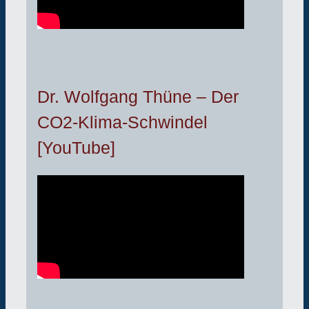
Dr. Wolfgang Thüne – Der
CO2-Klima-Schwindel
[YouTube]