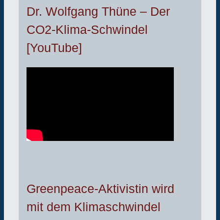
Dr. Wolfgang Thüne – Der
CO2-Klima-Schwindel
[YouTube]
Greenpeace-Aktivistin wird
mit dem Klimaschwindel