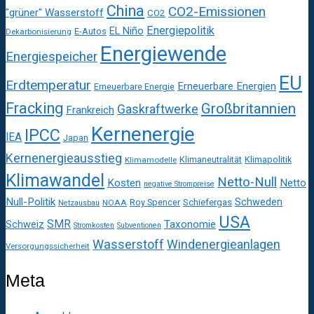
China
CO2-Emissionen
"grüner" Wasserstoff
CO2
Energiepolitik
EL Niño
E-Autos
Dekarbonisierung
Energiewende
Energiespeicher
EU
Erdtemperatur
Erneuerbare Energien
Erneuerbare Energie
Fracking
Großbritannien
Gaskraftwerke
Frankreich
Kernenergie
IPCC
IEA
Japan
Kernenergieausstieg
Klimaneutralität
Klimapolitik
Klimamodelle
Klimawandel
Netto-Null
Kosten
Netto
negative Strompreise
Null-Politik
Schweden
Roy Spencer
Schiefergas
NOAA
Netzausbau
USA
SMR
Taxonomie
Schweiz
Stromkosten
Subventionen
Wasserstoff
Windenergieanlagen
Versorgungssicherheit
Meta