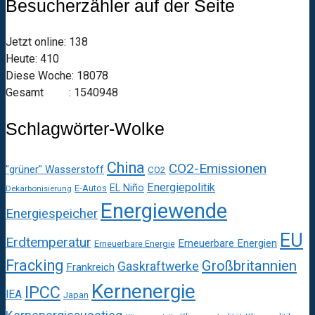
Besucherzähler auf der Seite
Jetzt online: 138
Heute: 410
Diese Woche: 18078
Gesamt : 1540948
Schlagwörter-Wolke
China
CO2-Emissionen
"grüner" Wasserstoff
CO2
Energiepolitik
EL Niño
E-Autos
Dekarbonisierung
Energiewende
Energiespeicher
EU
Erdtemperatur
Erneuerbare Energien
Erneuerbare Energie
Fracking
Großbritannien
Gaskraftwerke
Frankreich
Kernenergie
IPCC
IEA
Japan