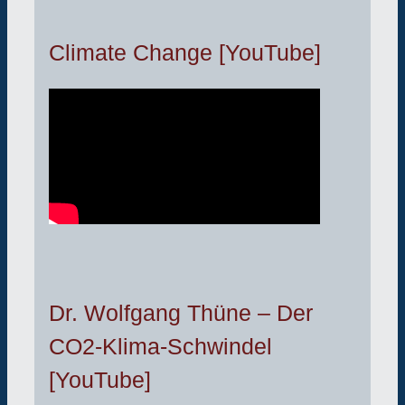
Climate Change [YouTube]
Dr. Wolfgang Thüne – Der
CO2-Klima-Schwindel
[YouTube]