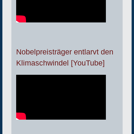
Nobelpreisträger entlarvt den
Klimaschwindel [YouTube]