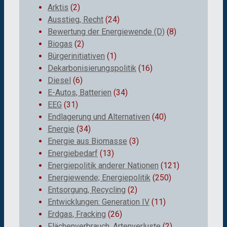
Arktis
(2)
Ausstieg, Recht
(24)
Bewertung der Energiewende (D)
(8)
Biogas
(2)
Bürgerinitiativen
(1)
Dekarbonisierungspolitik
(16)
Diesel
(6)
E-Autos, Batterien
(34)
EEG
(31)
Endlagerung und Alternativen
(40)
Energie
(34)
Energie aus Biomasse
(3)
Energiebedarf
(13)
Energiepolitik anderer Nationen
(121)
Energiewende; Energiepolitik
(250)
Entsorgung, Recycling
(2)
Entwicklungen: Generation IV
(11)
Erdgas, Fracking
(26)
Flächenverbrauch, Artenverluste
(2)