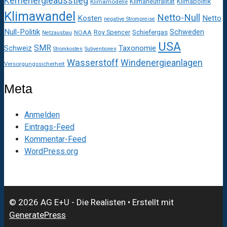
Kernenergieausstieg
Klimaneutralität
Klimapolitik
Klimamodelle
Klimawandel
Netto-Null
Kosten
Netto
negative Strompreise
Null-Politik
Schweden
Roy Spencer
Schiefergas
NOAA
Netzausbau
USA
SMR
Taxonomie
Schweiz
Stromkosten
Subventionen
Wasserstoff
Windenergieanlagen
Versorgungssicherheit
Meta
Anmelden
Eintrags-Feed
Kommentar-Feed
WordPress.org
© 2026 AG E+U - Die Realisten
• Erstellt mit
GeneratePress