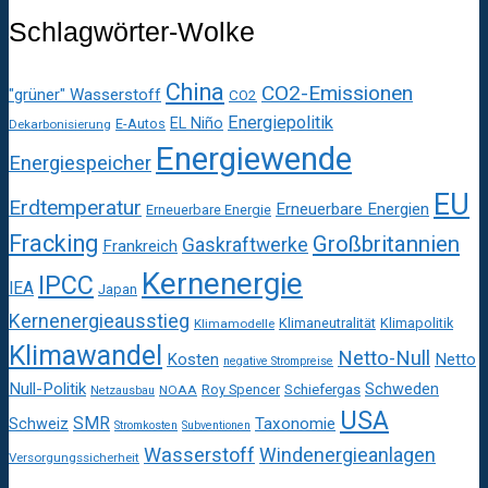
Schlagwörter-Wolke
China
CO2-Emissionen
"grüner" Wasserstoff
CO2
Energiepolitik
EL Niño
E-Autos
Dekarbonisierung
Energiewende
Energiespeicher
EU
Erdtemperatur
Erneuerbare Energien
Erneuerbare Energie
Fracking
Großbritannien
Gaskraftwerke
Frankreich
Kernenergie
IPCC
IEA
Japan
Kernenergieausstieg
Klimaneutralität
Klimapolitik
Klimamodelle
Klimawandel
Netto-Null
Kosten
Netto
negative Strompreise
Null-Politik
Schweden
Roy Spencer
Schiefergas
NOAA
Netzausbau
USA
SMR
Taxonomie
Schweiz
Stromkosten
Subventionen
Wasserstoff
Windenergieanlagen
Versorgungssicherheit