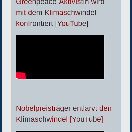
Greenpeace-Aktivistin wird
mit dem Klimaschwindel
konfrontiert [YouTube]
Nobelpreisträger entlarvt den
Klimaschwindel [YouTube]