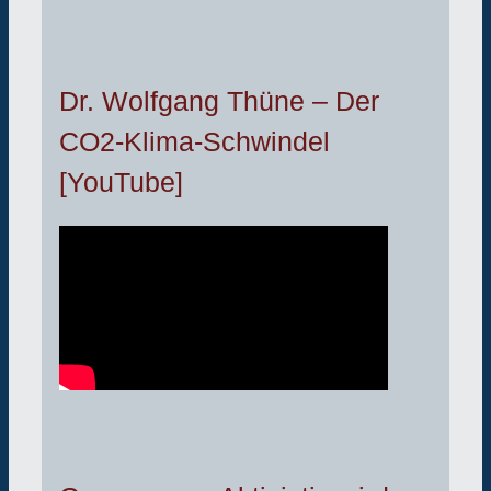
Dr. Wolfgang Thüne – Der
CO2-Klima-Schwindel
[YouTube]