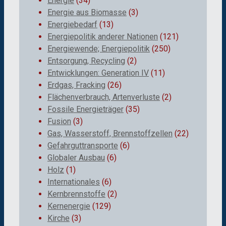
Energie
(34)
Energie aus Biomasse
(3)
Energiebedarf
(13)
Energiepolitik anderer Nationen
(121)
Energiewende; Energiepolitik
(250)
Entsorgung, Recycling
(2)
Entwicklungen: Generation IV
(11)
Erdgas, Fracking
(26)
Flächenverbrauch, Artenverluste
(2)
Fossile Energieträger
(35)
Fusion
(3)
Gas, Wasserstoff, Brennstoffzellen
(22)
Gefahrguttransporte
(6)
Globaler Ausbau
(6)
Holz
(1)
Internationales
(6)
Kernbrennstoffe
(2)
Kernenergie
(129)
Kirche
(3)