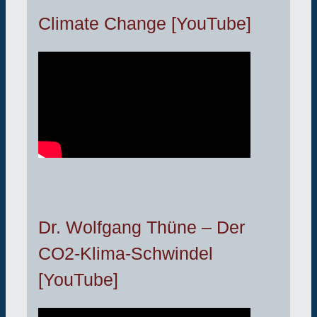
Climate Change [YouTube]
Dr. Wolfgang Thüne – Der
CO2-Klima-Schwindel
[YouTube]