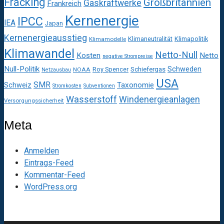
Fracking
Großbritannien
Gaskraftwerke
Frankreich
Kernenergie
IPCC
IEA
Japan
Kernenergieausstieg
Klimaneutralität
Klimapolitik
Klimamodelle
Klimawandel
Netto-Null
Kosten
Netto
negative Strompreise
Null-Politik
Schweden
Roy Spencer
Schiefergas
NOAA
Netzausbau
USA
SMR
Taxonomie
Schweiz
Stromkosten
Subventionen
Wasserstoff
Windenergieanlagen
Versorgungssicherheit
Meta
Anmelden
Eintrags-Feed
Kommentar-Feed
WordPress.org