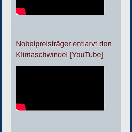
Nobelpreisträger entlarvt den
Klimaschwindel [YouTube]