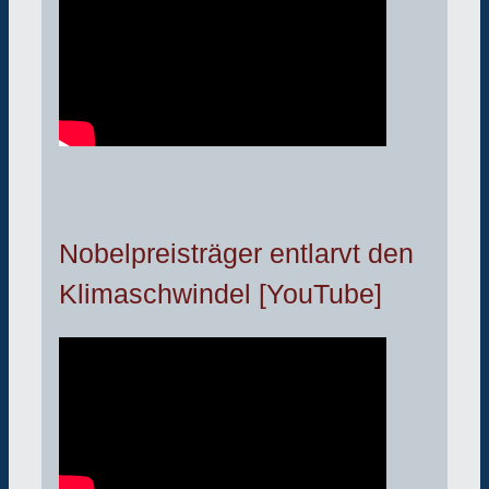
Nobelpreisträger entlarvt den
Klimaschwindel [YouTube]