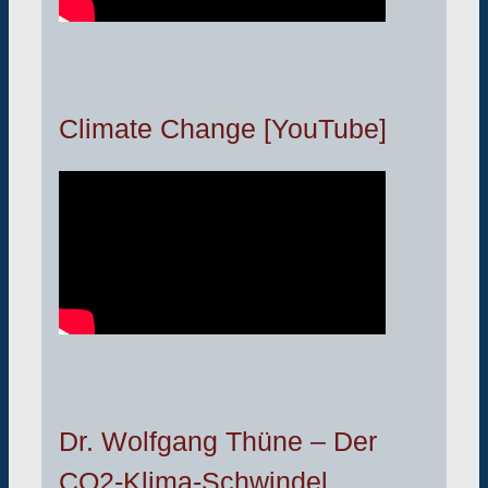
Climate Change [YouTube]
Dr. Wolfgang Thüne – Der
CO2-Klima-Schwindel