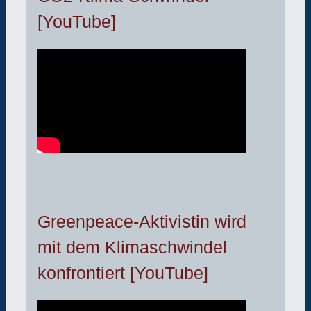
[YouTube]
Greenpeace-Aktivistin wird
mit dem Klimaschwindel
konfrontiert [YouTube]