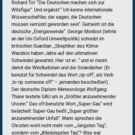
Richard Tol: “Die Deutschen machen sich zur
Witzfigur“. Und ergänzt:“ Ich kenne internationale
Wissenschaftler, die sagen, die Deutschen
müssen verrückt geworden sein“. Gemeint ist die
deutsche „Energiewende“. George Monbiot (lehrte
an der Uni Oxford Umweltpolitik) schreibt im
britischen Guardian: „Skeptiker des Klima-
Wandels haben Jahre auf den ultimativen
Schwindel gewartet, Hier ist er…“ und er meint
damit die Windturbinen und die Solardächer. (Er
benutzt für Schwindel das Wort ‚rip-off‘, als Verb
‚to rip someone off“ – ‚jemanden bescheißen‘).
Der deutsche Diplom-Meteorologe Wolfgang
Thüne textete GAU um in „Größter anzunehmender
Unsinn.“ Das oft benutzte Wort „Super-Gau“ wird
belächelt: Super-Gau heißt „Super größter
anzunehmender Unfall“. Wann sprechen die
Christen wohl nicht mehr vom „Jüngsten Tag“,
sondern vom „Allerjüngsten Tag“? Was war