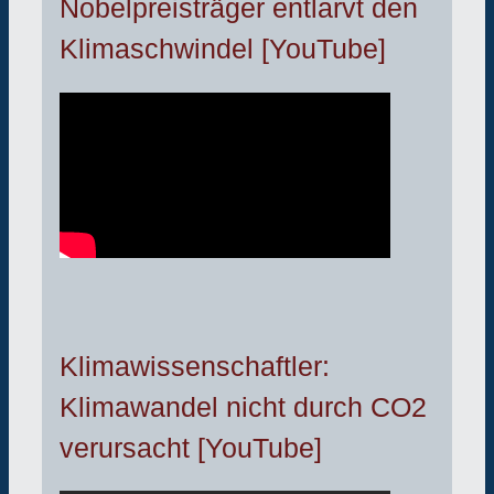
Nobelpreisträger entlarvt den
Klimaschwindel [YouTube]
Klimawissenschaftler:
Klimawandel nicht durch CO2
verursacht [YouTube]