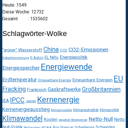
Heute: 1549
Diese Woche: 12732
Gesamt : 1535602
Schlagwörter-Wolke
China
CO2-Emissionen
"grüner" Wasserstoff
CO2
Energiepolitik
EL Niño
E-Autos
Dekarbonisierung
Energiewende
Energiespeicher
EU
Erdtemperatur
Erneuerbare Energien
Erneuerbare Energie
Fracking
Großbritannien
Gaskraftwerke
Frankreich
Kernenergie
IPCC
IEA
Japan
Kernenergieausstieg
Klimaneutralität
Klimapolitik
Klimamodelle
Klimawandel
Netto-Null
Kosten
Netto
negative Strompreise
Null-Politik
Schweden
Roy Spencer
Schiefergas
NOAA
Netzausbau