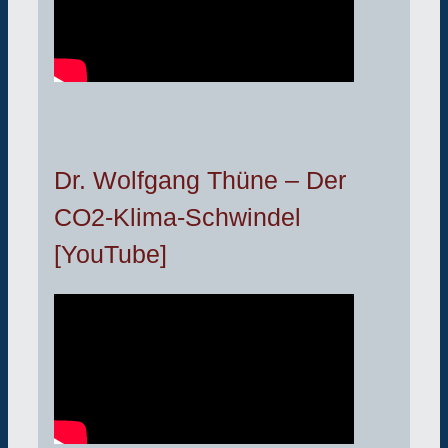
Dr. Wolfgang Thüne – Der
CO2-Klima-Schwindel
[YouTube]