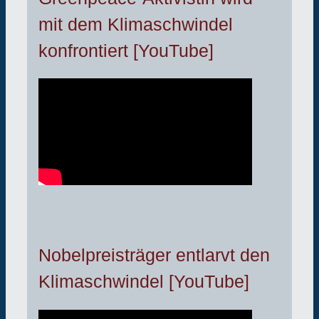
mit dem Klimaschwindel
konfrontiert [YouTube]
Nobelpreisträger entlarvt den
Klimaschwindel [YouTube]