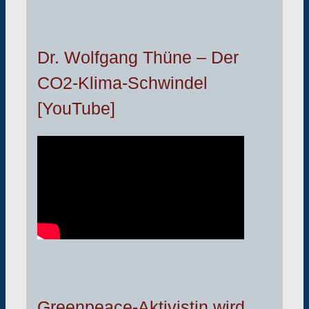
Dr. Wolfgang Thüne – Der
CO2-Klima-Schwindel
[YouTube]
Greenpeace-Aktivistin wird