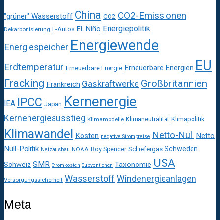
China
CO2-Emissionen
"grüner" Wasserstoff
CO2
Energiepolitik
EL Niño
E-Autos
Dekarbonisierung
Energiewende
Energiespeicher
EU
Erdtemperatur
Erneuerbare Energien
Erneuerbare Energie
Fracking
Großbritannien
Gaskraftwerke
Frankreich
Kernenergie
IPCC
IEA
Japan
Kernenergieausstieg
Klimaneutralität
Klimapolitik
Klimamodelle
Klimawandel
Netto-Null
Kosten
Netto
negative Strompreise
Null-Politik
Schweden
Roy Spencer
Schiefergas
NOAA
Netzausbau
USA
SMR
Taxonomie
Schweiz
Stromkosten
Subventionen
Wasserstoff
Windenergieanlagen
Versorgungssicherheit
Meta