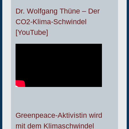
Dr. Wolfgang Thüne – Der
CO2-Klima-Schwindel
[YouTube]
Greenpeace-Aktivistin wird
mit dem Klimaschwindel