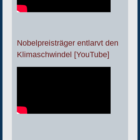
Nobelpreisträger entlarvt den
Klimaschwindel [YouTube]