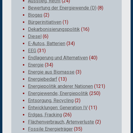
Ausstieg, Recht
(24)
Bewertung der Energiewende (D)
(8)
Biogas
(2)
Bürgerinitiativen
(1)
Dekarbonisierungspolitik
(16)
Diesel
(6)
E-Autos, Batterien
(34)
EEG
(31)
Endlagerung und Alternativen
(40)
Energie
(34)
Energie aus Biomasse
(3)
Energiebedarf
(13)
Energiepolitik anderer Nationen
(121)
Energiewende; Energiepolitik
(250)
Entsorgung, Recycling
(2)
Entwicklungen: Generation IV
(11)
Erdgas, Fracking
(26)
Flächenverbrauch, Artenverluste
(2)
Fossile Energieträger
(35)