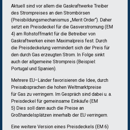
Aktuell sind vor allem die Gaskraftwerke Treiber
des Strompreises an den Strombörsen
(Preisbil
dungsmechanismus „
Merit
Order
“). Daher
setzt e
in
P
reisdeckel für die
Gasverstromung
(
EM
4
)
am
Rohstoffmarkt
für die
Betreiber
von
Gas
k
raftwerken
ein
en
Maximalpreis
fest
.
Durch
die Preis
deckelung
vermindert sich der Preis für
den durch Gas erzeugten Strom
.
In Folge
sinkt
auch
der
allgemeine Strompreis
(
Beispiel:
Portugal und Spanien
).
Mehrere
EU
–
Länder favorisieren die Idee, durch
Preisabsprache
n
die hoh
en
Weltmarktpreise
für
Gas
zu verringern
. Im Gespräch sind dabei
u. a.
Preisdeckel f
ür
gemeinsame Einkäufe
(
EM
5
)
Dies soll dann auch die Preise
an
Großhandelsplätzen innerhalb der EU
verringern
.
Eine weitere
Version eines P
reisdeckel
s
(EM
6
)