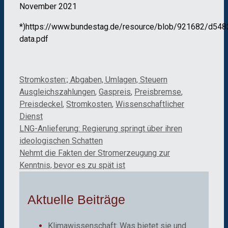
November 2021
*)https://www.bundestag.de/resource/blob/921682/d54
data.pdf
Kategorien
Schlagwörter
Stromkosten:; Abgaben, Umlagen, Steuern
Ausgleichszahlungen
,
Gaspreis
,
Preisbremse
,
Preisdeckel
,
Stromkosten
,
Wissenschaftlicher
Dienst
LNG-Anlieferung: Regierung springt über ihren
ideologischen Schatten
Nehmt die Fakten der Stromerzeugung zur
Kenntnis, bevor es zu spät ist
Aktuelle Beiträge
Klimawissenschaft: Was bietet sie und