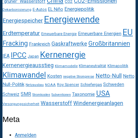
China
CO2-Emissionen
"grüner" Wasserstoff
CO2
Energiepolitik
EL Niño
E-Autos
Dekarbonisierung
Energiewende
Energiespeicher
EU
Erdtemperatur
Erneuerbare Energien
Erneuerbare Energie
Fracking
Großbritannien
Gaskraftwerke
Frankreich
Kernenergie
IPCC
IEA
Japan
Kernenergieausstieg
Klimaneutralität
Klimapolitik
Klimamodelle
Klimawandel
Netto-Null
Kosten
Netto
negative Strompreise
Null-Politik
Schweden
Roy Spencer
Schiefergas
NOAA
Netzausbau
USA
SMR
Taxonomie
Schweiz
Stromkosten
Subventionen
Wasserstoff
Windenergieanlagen
Versorgungssicherheit
Meta
Anmelden