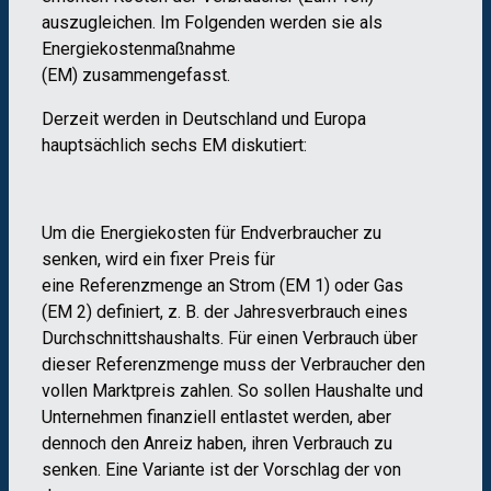
auszugleichen
.
I
m Folgenden
werden sie
als
Energie
kosten
maßnahme
(
E
M
)
zusammengefasst.
Derzeit werd
en
in Deutschland und Europa
hauptsächlich
sechs
EM
disku
tiert:
Um die
Energiekosten für
Endverbraucher
zu
senken,
wird
ein
fixe
r
Preis für
eine
Referenz
m
enge an
Strom
(
EM
1)
oder
Gas
(
EM
2
)
definier
t
, z. B.
der
Jahresverbrauch eines
Durchschnitts
h
aushalts.
Für
einen
Verbr
a
uch
über
dieser
Referenzm
enge
muss der
Verbraucher
den
vollen
Marktpreis zahlen.
So sollen
Haushalte und
Unternehmen
finanziell
entlastet werden
,
aber
den
noch de
n
Anreiz
haben
,
ihren
V
erbrauch
zu
senken
.
Eine Variante ist der Vorschlag der
von