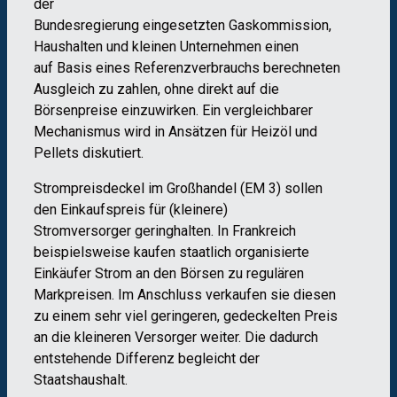
der
Bundesregierung eingesetzten
Gaskommission
,
Haushalte
n
und kleine
n
Unternehmen
einen
auf
Basis eines Referenzverbrauchs berechneten
Ausgleich
zu zahlen
,
ohne direkt auf die
Börsen
preise einzuwirken
.
Ein vergleic
hbarer
Mechanismus wird in Ansätzen für Heizöl und
Pellets
diskutiert
.
Strompreisdeckel
im
Großhandel
(
EM
3
)
sollen
den Einkauf
spreis
für (kleinere)
Stromv
ersorger
geringhalten.
In Frankreich
beispielsweise kaufen s
taatlich organisierte
Einkäufer Strom an den
Börsen zu
regulären
Markpreisen
.
I
m Anschluss
verkaufen sie diesen
zu einem sehr viel geringe
ren, gedeckelten Preis
an die kleineren Versorger weiter. Die dadurch
entstehende Differenz
be
gleicht
der
Staatshausha
lt.