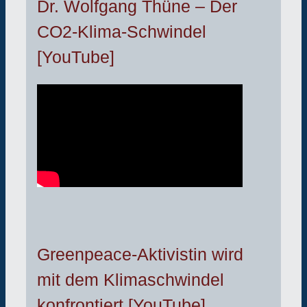
Dr. Wolfgang Thüne – Der
CO2-Klima-Schwindel
[YouTube]
Greenpeace-Aktivistin wird
mit dem Klimaschwindel
konfrontiert [YouTube]