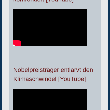
Nobelpreisträger entlarvt den
Klimaschwindel [YouTube]