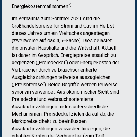
*)
Energiekostenmaßnahmen
:
Im Verhältnis zu
m
Sommer
2021 sind die
Großhandelspreise
für Strom und Gas
im Herbst
dieses
Jahres
um
ein Vielfaches
an
gestiegen
(zweitweise auf das 4,5
–
Fache)
. Dies
belastet
die
private
n
Haushalte
und
die
Wirtschaft
.
Aktuell
ist daher im Gespräch,
Energiepreise
staatlich zu
begren
zen
(
„
Preisdeckel
“
)
oder
Energiekosten
der
Verbraucher
durch
verbrauchs
orientierte
Ausgleichs
zahlungen
teilweise
auszugleichen
(
„Preisbremse“
)
.
Beide Begriffe werden
teilweise
synonym
verwendet.
Aus ökonomischer Sicht sind
Preisdeckel und verbrauchsorientierte
Ausgleichszah
lungen indes unterschiedliche
Mechanismen.
Preisdeckel zielen
darauf ab, die
Marktpreise
di
rekt zu beeinflussen
.
Ausgleichszahlungen versuchen
hingegen
,
die
erhöhten
Kosten der
Ver
braucher
(zum Teil)