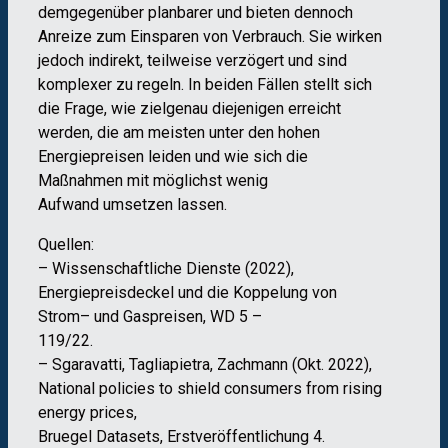
demgegenüber planbar
er
und bieten dennoch
Anreize zum Einsparen
von Verbrauch
. Sie
wirken
jedoch indirekt
,
teilweise verzögert
und sind
komplexer zu regeln
.
In
beiden Fällen
stellt sich
die Frage, wie
zielgenau diejenigen
erreicht
werden, die am meisten un
ter den hohen
Energiepreisen leiden
und
wie
sich die
Maßnahmen mit möglichst wenig
Aufwand
umsetzen lassen
.
Quellen:
–
Wissenschaftliche Dienste (2022),
Energiepreisdeckel und die Koppelung von
Strom
–
und Gaspreisen
, WD 5
–
119/22.
–
Sgaravatti, Tagliapietra, Zachmann (Okt. 2022),
National policies to shield consumers from rising
energy prices
,
Bruegel Datasets, Erstveröffentlichung 4.