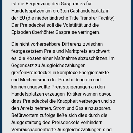
ist die
Begrenzung des Gaspreises für
Handels
spitzen
a
m
größten
Gashandelsplatz
in
der EU
(
d
ie
niederländische Title Transfer Facility
)
.
Der
Preisdeckel
soll
die Volatilität
und
die
Episoden überhöhter Gaspreise
verringern
.
Die
nicht
vorhersehbare
Differenz zwisch
en
festgesetztem
Preis
und Marktpreis erschwert
es
, die
Kosten
eine
r
Maßnahme
abzuschätzen
.
I
m
Gegensatz zu
Ausgleichszahlungen
greifen
Preisdeckel
in
komplexe
Energiemärkte
und
M
echanismen
der Preisbildung
ein
und
können
ungewollte
Preissteigerungen
an den
Handelsplätzen
erzeugen
.
Kritiker war
nen davor,
dass
Preisdeckel d
ie
Knappheit
verbergen
und
so
den Anreiz
nehmen,
Strom und Gas
einzu
sparen
.
Befürworter
n
zu
folge ließe sich dies durch die
Ausgestaltung des
Preisdeckel
s
verhindern
.
Verbrauchsorienti
erte
Ausgleichszahlungen
sind