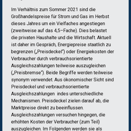
Im Verhältnis zu
m
Sommer
2021 sind die
Großhandelspreise
für Strom und Gas
im Herbst
dieses
Jahres
um
ein Vielfaches
an
gestiegen
(zweitweise auf das 4,5
–
Fache)
. Dies
belastet
die
private
n
Haushalte
und
die
Wirtschaft
.
Aktuell
ist daher im Gespräch,
Energiepreise
staatlich zu
begren
zen
(
„
Preisdeckel
“
)
oder
Energiekosten
der
Verbraucher
durch
verbrauchs
orientierte
Ausgleichs
zahlungen
teilweise
auszugleichen
(
„Preisbremse“
)
.
Beide Begriffe werden
teilweise
synonym
verwendet.
Aus ökonomischer Sicht sind
Preisdeckel und verbrauchsorientierte
Ausgleichszah
lungen indes unterschiedliche
Mechanismen.
Preisdeckel zielen
darauf ab, die
Marktpreise
di
rekt zu beeinflussen
.
Ausgleichszahlungen versuchen
hingegen
,
die
erhöhten
Kosten der
Ver
braucher
(zum Teil)
auszugleichen
.
I
m Folgenden
werden sie
als