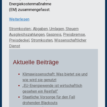
Energie
kosten
maßnahme
(
E
M
)
zusammengefasst.
Weiterlesen
Kategorien
Schlagwörter
Stromkosten:; Abgaben, Umlagen, Steuern
Ausgleichszahlungen
,
Gaspreis
,
Preisbremse
,
Preisdeckel
,
Stromkosten
,
Wissenschaftlicher
Dienst
Aktuelle Beiträge
Klimawissenschaft: Was bietet sie und
wie wird sie genutzt
„EU-Energiewende ist wirtschaftlich
gesehen ein Reinfall“
Staatliche Vorsorge für den Fall
drohenden Blackouts