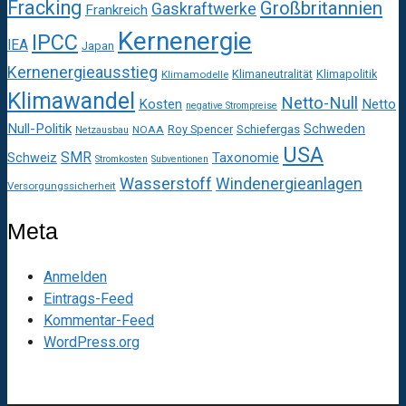
Fracking
Großbritannien
Gaskraftwerke
Frankreich
Kernenergie
IPCC
IEA
Japan
Kernenergieausstieg
Klimaneutralität
Klimapolitik
Klimamodelle
Klimawandel
Netto-Null
Kosten
Netto
negative Strompreise
Null-Politik
Schweden
Roy Spencer
Schiefergas
NOAA
Netzausbau
USA
SMR
Taxonomie
Schweiz
Stromkosten
Subventionen
Wasserstoff
Windenergieanlagen
Versorgungssicherheit
Meta
Anmelden
Eintrags-Feed
Kommentar-Feed
WordPress.org