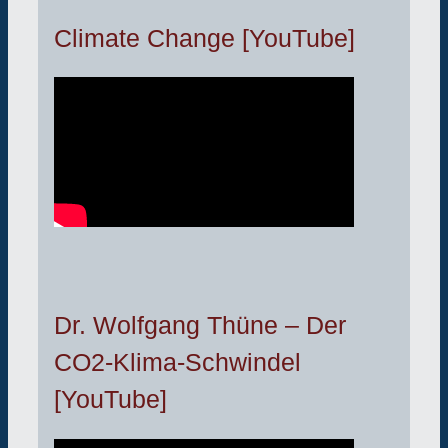
Climate Change [YouTube]
Dr. Wolfgang Thüne – Der
CO2-Klima-Schwindel
[YouTube]