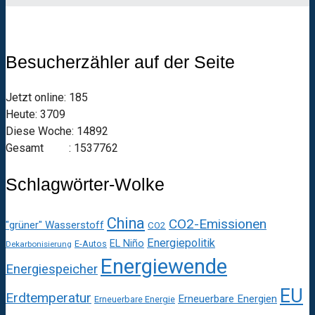
Besucherzähler auf der Seite
Jetzt online: 185
Heute: 3709
Diese Woche: 14892
Gesamt : 1537762
Schlagwörter-Wolke
China
CO2-Emissionen
"grüner" Wasserstoff
CO2
Energiepolitik
EL Niño
E-Autos
Dekarbonisierung
Energiewende
Energiespeicher
EU
Erdtemperatur
Erneuerbare Energien
Erneuerbare Energie