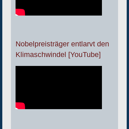
Nobelpreisträger entlarvt den
Klimaschwindel [YouTube]