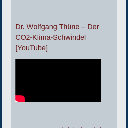
Dr. Wolfgang Thüne – Der
CO2-Klima-Schwindel
[YouTube]