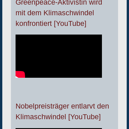
Greenpeace-Aktivistin wird
mit dem Klimaschwindel
konfrontiert [YouTube]
Nobelpreisträger entlarvt den
Klimaschwindel [YouTube]