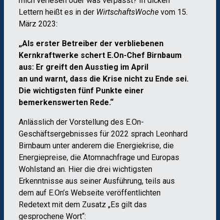
mich verlesen oder was verpasst? In dicken
Lettern heißt es in der
WirtschaftsWoche
vom 15.
März 2023:
„Als erster Betreiber der verbliebenen
Kernkraftwerke schert E.On-Chef Birnbaum
aus: Er greift den Ausstieg im April
an und warnt, dass die Krise nicht zu Ende sei.
Die wichtigsten fünf Punkte einer
bemerkenswerten Rede.“
Anlässlich der Vorstellung des E.On-
Geschäftsergebnisses für 2022 sprach Leonhard
Birnbaum unter anderem die Energiekrise, die
Energiepreise, die Atomnachfrage und Europas
Wohlstand an. Hier die drei wichtigsten
Erkenntnisse aus seiner Ausführung, teils aus
dem auf E.On’s Webseite veröffentlichten
Redetext mit dem Zusatz „Es gilt das
gesprochene Wort“: