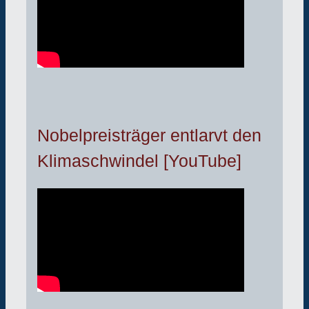
Nobelpreisträger entlarvt den
Klimaschwindel [YouTube]