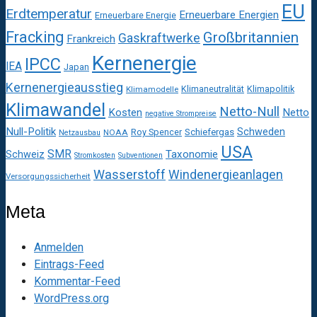
EU
Erdtemperatur
Erneuerbare Energien
Erneuerbare Energie
Fracking
Großbritannien
Gaskraftwerke
Frankreich
Kernenergie
IPCC
IEA
Japan
Kernenergieausstieg
Klimaneutralität
Klimapolitik
Klimamodelle
Klimawandel
Netto-Null
Kosten
Netto
negative Strompreise
Null-Politik
Schweden
Roy Spencer
Schiefergas
NOAA
Netzausbau
USA
SMR
Taxonomie
Schweiz
Stromkosten
Subventionen
Wasserstoff
Windenergieanlagen
Versorgungssicherheit
Meta
Anmelden
Eintrags-Feed
Kommentar-Feed
WordPress.org