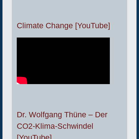
Climate Change [YouTube]
Dr. Wolfgang Thüne – Der
CO2-Klima-Schwindel
[YouTube]