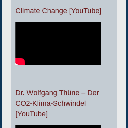
Climate Change [YouTube]
Dr. Wolfgang Thüne – Der
CO2-Klima-Schwindel
[YouTube]