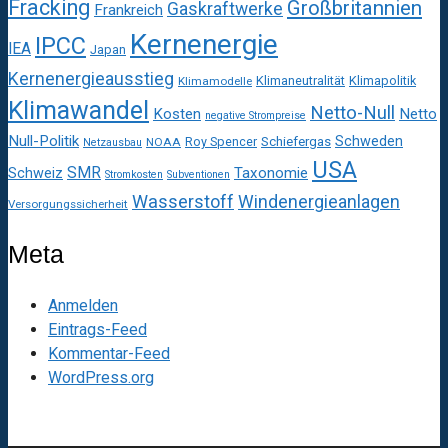
Fracking
Großbritannien
Gaskraftwerke
Frankreich
Kernenergie
IPCC
IEA
Japan
Kernenergieausstieg
Klimaneutralität
Klimapolitik
Klimamodelle
Klimawandel
Netto-Null
Kosten
Netto
negative Strompreise
Null-Politik
Schweden
Roy Spencer
Schiefergas
NOAA
Netzausbau
USA
SMR
Taxonomie
Schweiz
Stromkosten
Subventionen
Wasserstoff
Windenergieanlagen
Versorgungssicherheit
Meta
Anmelden
Eintrags-Feed
Kommentar-Feed
WordPress.org