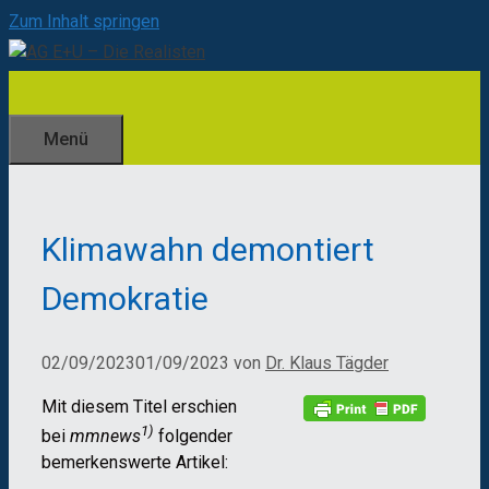
Zum Inhalt springen
Menü
Klimawahn demontiert
Demokratie
02/09/2023
01/09/2023
von
Dr. Klaus Tägder
Mit diesem Titel erschien
1)
bei
mmnews
folgender
bemerkenswerte Artikel: