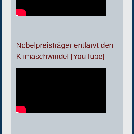
Nobelpreisträger entlarvt den
Klimaschwindel [YouTube]