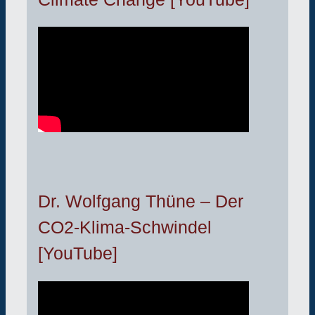
Dr. Wolfgang Thüne – Der
CO2-Klima-Schwindel
[YouTube]