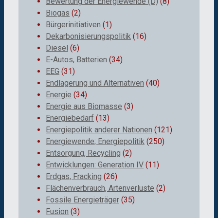
Bewertung der Energiewende (D)
(8)
Biogas
(2)
Bürgerinitiativen
(1)
Dekarbonisierungspolitik
(16)
Diesel
(6)
E-Autos, Batterien
(34)
EEG
(31)
Endlagerung und Alternativen
(40)
Energie
(34)
Energie aus Biomasse
(3)
Energiebedarf
(13)
Energiepolitik anderer Nationen
(121)
Energiewende; Energiepolitik
(250)
Entsorgung, Recycling
(2)
Entwicklungen: Generation IV
(11)
Erdgas, Fracking
(26)
Flächenverbrauch, Artenverluste
(2)
Fossile Energieträger
(35)
Fusion
(3)