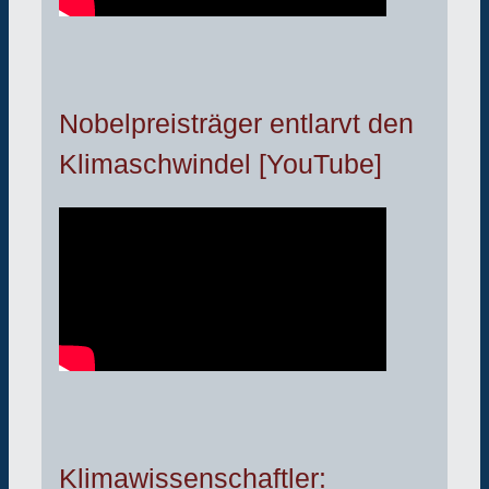
Nobelpreisträger entlarvt den
Klimaschwindel [YouTube]
Klimawissenschaftler: