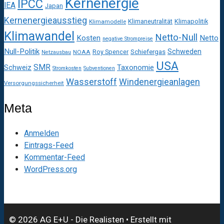
Kernenergie
IPCC
IEA
Japan
Kernenergieausstieg
Klimaneutralität
Klimapolitik
Klimamodelle
Klimawandel
Netto-Null
Kosten
Netto
negative Strompreise
Null-Politik
Schweden
Roy Spencer
Schiefergas
NOAA
Netzausbau
USA
SMR
Taxonomie
Schweiz
Stromkosten
Subventionen
Wasserstoff
Windenergieanlagen
Versorgungssicherheit
Meta
Anmelden
Eintrags-Feed
Kommentar-Feed
WordPress.org
© 2026 AG E+U - Die Realisten
• Erstellt mit