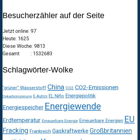
Besucherzähler auf der Seite
Jetzt online: 97
Heute: 1625
Diese Woche: 9813
Gesamt : 1532683
Schlagwörter-Wolke
China
CO2-Emissionen
"grüner" Wasserstoff
CO2
Energiepolitik
EL Niño
E-Autos
Dekarbonisierung
Energiewende
Energiespeicher
EU
Erdtemperatur
Erneuerbare Energien
Erneuerbare Energie
Fracking
Großbritannien
Gaskraftwerke
Frankreich