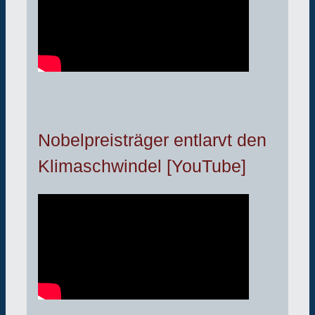
Nobelpreisträger entlarvt den
Klimaschwindel [YouTube]