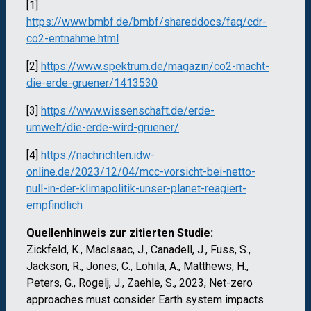
[1]
https://www.bmbf.de/bmbf/shareddocs/faq/cdr-
co2-entnahme.html
[2]
https://www.spektrum.de/magazin/co2-macht-
die-erde-gruener/1413530
[3]
https://www.wissenschaft.de/erde-
umwelt/die-erde-wird-gruener/
[4]
https://nachrichten.idw-
online.de/2023/12/04/mcc-vorsicht-bei-netto-
null-in-der-klimapolitik-unser-planet-reagiert-
empfindlich
Quellenhinweis zur zitierten Studie:
Zickfeld, K., MacIsaac, J., Canadell, J., Fuss, S.,
Jackson, R., Jones, C., Lohila, A., Matthews, H.,
Peters, G., Rogelj, J., Zaehle, S., 2023, Net-zero
approaches must consider Earth system impacts