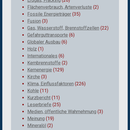
Erdgas, Fracking
(26)
Flächenverbrauch, Artenverluste
(2)
Fossile Energieträger
(35)
Fusion
(3)
Gas, Wasserstoff, Brennstoffzellen
(22)
Gefahrguttransporte
(6)
Globaler Ausbau
(6)
Holz
(1)
Internationales
(6)
Kernbrennstoffe
(2)
Kernenergie
(129)
Kirche
(3)
Klima, Einflussfaktoren
(226)
Kohle
(11)
Kurzbericht
(11)
Leserbriefe
(25)
Medien, öffentliche Wahrnehmung
(3)
Meinung
(19)
Mineralöl
(2)