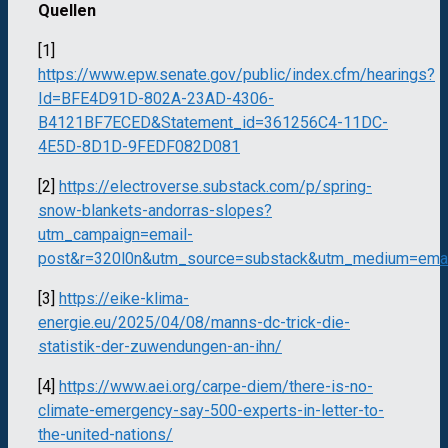
Quellen
[1]
https://www.epw.senate.gov/public/index.cfm/hearings?
Id=BFE4D91D-802A-23AD-4306-
B4121BF7ECED&Statement_id=361256C4-11DC-
4E5D-8D1D-9FEDF082D081
[2]
https://electroverse.substack.com/p/spring-
snow-blankets-andorras-slopes?
utm_campaign=email-
post&r=320l0n&utm_source=substack&utm_medium=emai
[3]
https://eike-klima-
energie.eu/2025/04/08/manns-dc-trick-die-
statistik-der-zuwendungen-an-ihn/
[4]
https://www.aei.org/carpe-diem/there-is-no-
climate-emergency-say-500-experts-in-letter-to-
the-united-nations/