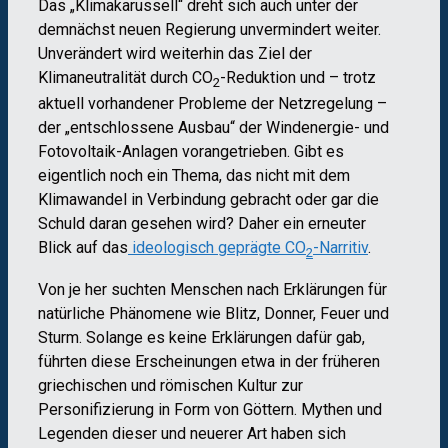
Das „Klimakarussell“ dreht sich auch unter der
demnächst neuen Regierung unvermindert weiter.
Unverändert wird weiterhin das Ziel der
Klimaneutralität durch CO
-Reduktion und – trotz
2
aktuell vorhandener Probleme der Netzregelung –
der „entschlossene Ausbau“ der Windenergie- und
Fotovoltaik-Anlagen vorangetrieben. Gibt es
eigentlich noch ein Thema, das nicht mit dem
Klimawandel in Verbindung gebracht oder gar die
Schuld daran gesehen wird? Daher ein erneuter
Blick auf das
ideologisch geprägte CO
-Narritiv
.
2
Von je her suchten Menschen nach Erklärungen für
natürliche Phänomene wie Blitz, Donner, Feuer und
Sturm. Solange es keine Erklärungen dafür gab,
führten diese Erscheinungen etwa in der früheren
griechischen und römischen Kultur zur
Personifizierung in Form von Göttern. Mythen und
Legenden dieser und neuerer Art haben sich