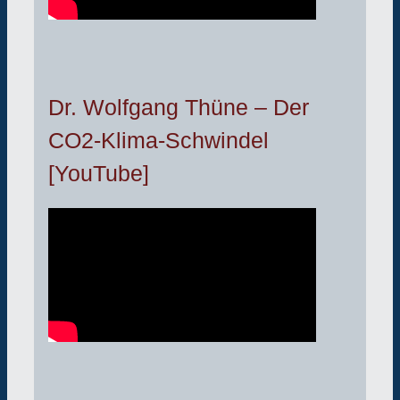
Dr. Wolfgang Thüne – Der
CO2-Klima-Schwindel
[YouTube]