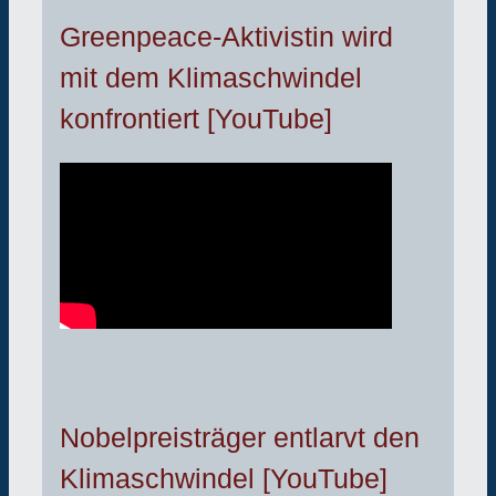
Greenpeace-Aktivistin wird
mit dem Klimaschwindel
konfrontiert [YouTube]
Nobelpreisträger entlarvt den
Klimaschwindel [YouTube]