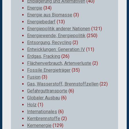
Endlagerung und Alternativen
(40)
Energie
(34)
Energie aus Biomasse
(3)
Energiebedarf
(13)
Energiepolitik anderer Nationen
(121)
Energiewende; Energiepolitik
(250)
Entsorgung, Recycling
(2)
Entwicklungen: Generation IV
(11)
Erdgas, Fracking
(26)
Flächenverbrauch, Artenverluste
(2)
Fossile Energieträger
(35)
Fusion
(3)
Gas, Wasserstoff, Brennstoffzellen
(22)
Gefahrguttransporte
(6)
Globaler Ausbau
(6)
Holz
(1)
Internationales
(6)
Kernbrennstoffe
(2)
Kernenergie
(129)