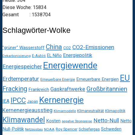
Heute: 364
Diese Woche: 15834
Gesamt : 1538704
Schlagwörter-Wolke
China
CO2-Emissionen
"grüner" Wasserstoff
CO2
Energiepolitik
EL Niño
E-Autos
Dekarbonisierung
Energiewende
Energiespeicher
EU
Erdtemperatur
Erneuerbare Energien
Erneuerbare Energie
Fracking
Großbritannien
Gaskraftwerke
Frankreich
Kernenergie
IPCC
IEA
Japan
Kernenergieausstieg
Klimaneutralität
Klimapolitik
Klimamodelle
Klimawandel
Netto-Null
Kosten
Netto
negative Strompreise
Null-Politik
Schweden
Roy Spencer
Schiefergas
NOAA
Netzausbau