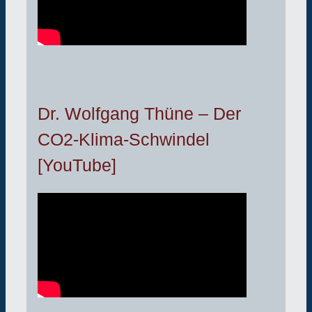
Dr. Wolfgang Thüne – Der
CO2-Klima-Schwindel
[YouTube]