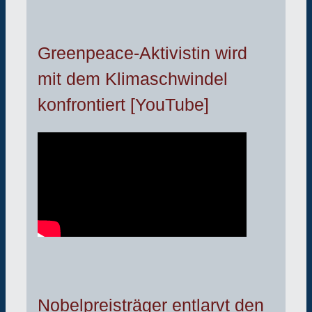
Greenpeace-Aktivistin wird
mit dem Klimaschwindel
konfrontiert [YouTube]
Nobelpreisträger entlarvt den