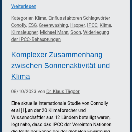
Weiterlesen
Kategorien
Klima, Einflussfaktoren
Schlagwörter
Conolly
,
ESG
,
Greenwashing
,
Happer
,
IPCC
,
Klima
,
Klimaleugner
,
Michael Mann
,
Soon
,
Widerlegung
der IPCC-Behauptungen
Komplexer Zusammenhang
zwischen Sonnenaktivität und
Klima
08/10/2023
von
Dr. Klaus Tägder
Eine aktuelle internationale Studie von Connolly
et.al [1], an der 20 Klimaforscher und
Wissenschaftler aus 12 Ländern beteiligt waren,
legt nahe, dass das IPCC der Vereinten Nationen
die Rolle der Sonne bei der globalen Erwärmung